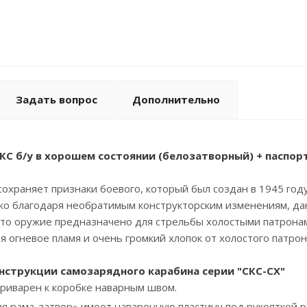
Задать вопрос
Дополнительно
С б/у в хорошем состоянии (белозатворный) + паспорт
охраняет признаки боевого, который был создан в 1945 год
о благодаря необратимым конструкторским изменениям, дан
что оружие предназначено для стрельбы холостыми патронам
я огневое пламя и очень громкий хлопок от холостого патрон
нструкции самозарядного карабина серии "СКС-СХ"
приварен к коробке наварным швом.
ая рама-затвор» имеет наваренную пластину под рукояткой р