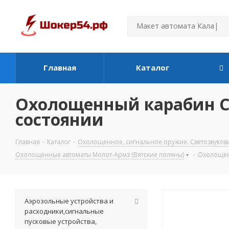
Главная
Каталог
Охолощенный карабин СК
состоянии
Главная
-
Каталог
-
Охолощенное, сигнальное оружие. Светозвуков
Охолощенные автоматы Молот-Армз (Вятские поляны)
-
Охолощенн
Аэрозольные устройства и
расходники,сигнальные
пусковые устройства,