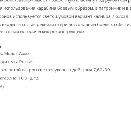
я использования карабина боевым образом, в патронник и в
тронов используется светошумовой вариант калибра 7,62х39.
входит в состав реквизита при воссоздании боевых событий 
уется при исторических реконструкциях.
и
: Молот Армз.
одитель: Россия.
 холостой патрон светозвукового действия 7,62х39.
газина: 10.0 (шт.).
м).