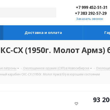
+7 999 452-51-31
+7 383 292-57-29
Заказать звонок
Доставка и оплата
Га
С-СХ (1950г. Молот Армз) 
ые патроны
-
Охолощенное оружие (СХП) в Новосибирске
-
Охолощен
ый карабин СКС-СХ (1950г. Молот Армз) б/у в хорошем состоянии
93 20