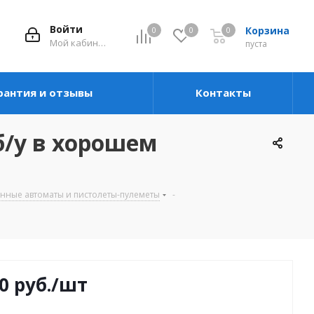
Войти
Корзина
0
0
0
Мой кабинет
пуста
рантия и отзывы
Контакты
б/у в хорошем
ные автоматы и пистолеты-пулеметы
-
0
руб.
/шт