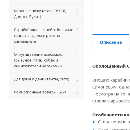
Кованые ножи (сталь 95Х18,
Дамаск, Булат)
Страйкбольные, пейнтбольные
гранаты, дымы и ракеты
сигнальные
Описание
Отпугиватели насекомых,
грызунов, птиц, собак и
Охолощенный СК
уничтожители насекомых
Для дома и дачи (тенты, сети)
Внешне карабин с
Симоновым, однак
Комиссионные товары (Б/У)
Несмотря на то, 
ствола вырываетс
Особенности ко
Ствол прочно 
Блок «затворн