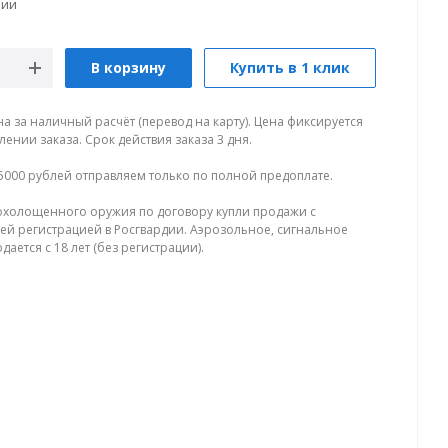
чии
В корзину
Купить в 1 клик
на за наличный расчёт (перевод на карту). Цена фиксируется
ении заказа. Срок действия заказа 3 дня.
5000 рублей отправляем только по полной предоплате.
холощенного оружия по договору купли продажи с
й регистрацией в Росгвардии. Аэрозольное, сигнальное
ается с 18 лет (без регистрации).