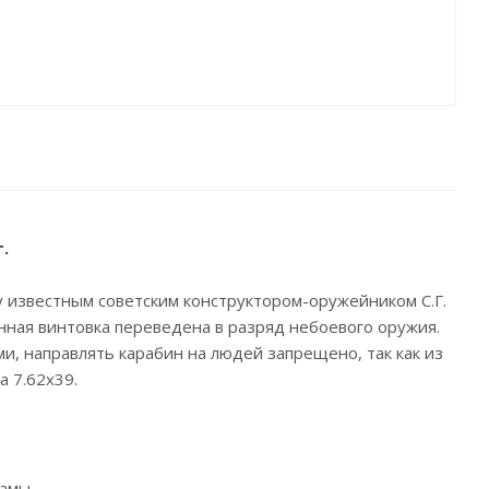
.
у известным советским конструктором-оружейником С.Г.
ная винтовка переведена в разряд небоевого оружия.
и, направлять карабин на людей запрещено, так как из
а 7.62х39.
амы.