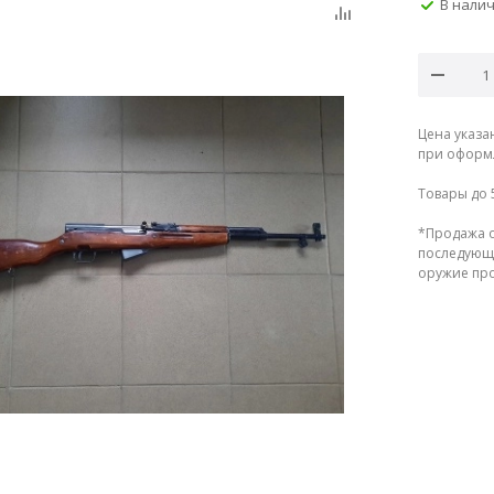
В нали
Цена указа
при оформл
Товары до 
*Продажа о
последующе
оружие прод