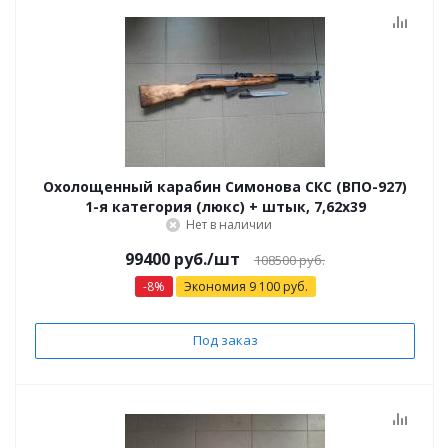
Охолощенный карабин Симонова СКС (ВПО-927)
1-я категория (люкс) + штык, 7,62x39
Нет в наличии
99400 руб.
/шт
108500 руб.
-
8
%
Экономия
9 100
руб.
Под заказ