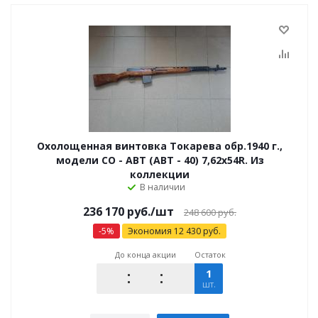
Охолощенная винтовка Токарева обр.1940 г.,
модели СО - АВТ (АВТ - 40) 7,62x54R. Из
коллекции
В наличии
236 170
руб.
/шт
248 600
руб.
-
5
%
Экономия
12 430
руб.
До конца акции
Остаток
1
шт.