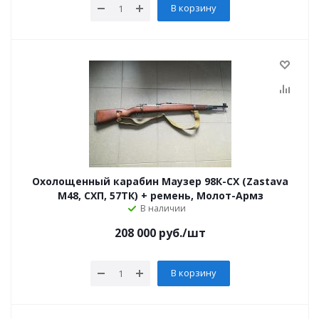
В корзину
Охолощенный карабин Маузер 98К-СХ (Zastava
M48, СХП, 57ТК) + ремень, Молот-Армз
В наличии
208 000
руб.
/шт
В корзину