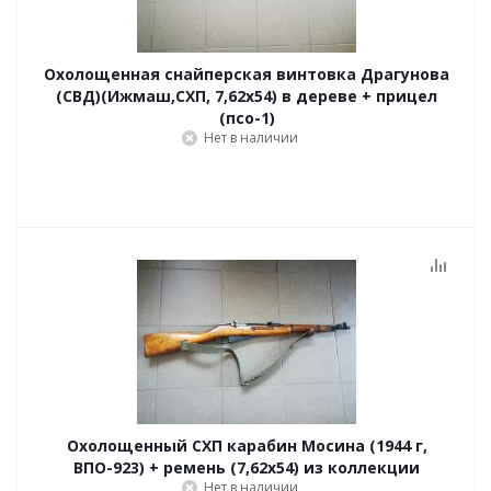
Охолощенная снайперская винтовка Драгунова
(СВД)(Ижмаш,СХП, 7,62х54) в дереве + прицел
(псо-1)
Нет в наличии
Охолощенный СХП карабин Мосина (1944 г,
ВПО-923) + ремень (7,62x54) из коллекции
Нет в наличии