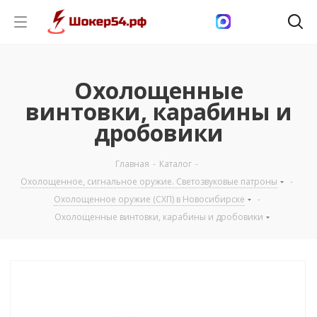
Охолощенные
винтовки, карабины и
дробовики
Главная
-
Каталог
-
Охолощенное, сигнальное оружие. Светозвуковые патроны
-
Охолощенное оружие (СХП) в Новосибирске
-
Охолощенные винтовки, карабины и дробовики