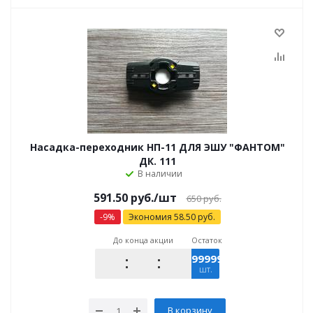
Насадка-переходник НП-11 ДЛЯ ЭШУ "ФАНТОМ"
ДК. 111
В наличии
591.50
руб.
/шт
650
руб.
-
9
%
Экономия
58.50
руб.
До конца акции
Остаток
9999997
шт.
В корзину