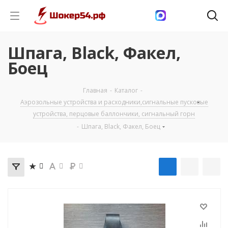
Шпага, Black, Факел,
Боец
Главная
-
Каталог
-
Аэрозольные устройства и расходники,сигнальные пусковые
устройства, перцовые баллончики, сигнальный горн
-
Шпага, Black, Факел, Боец