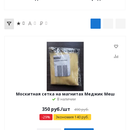
Москитная сетка на магнитах Меджик Меш
В наличии
350
руб.
/шт
490
руб.
-
29
%
Экономия
140
руб.