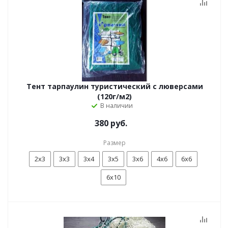
Тент тарпаулин туристический с люверсами
(120г/м2)
В наличии
380 руб.
Размер
2х3
3х3
3х4
3х5
3х6
4х6
6х6
6х10