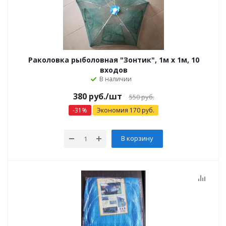
Раколовка рыболовная "Зонтик", 1м х 1м, 10
входов
В наличии
380
руб.
/шт
550
руб.
-
31
%
Экономия
170
руб.
В корзину