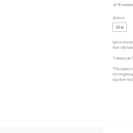
В нали
Длина
20 м
Цена указа
при оформл
Товары до 
*Продажа о
последующе
оружие прод