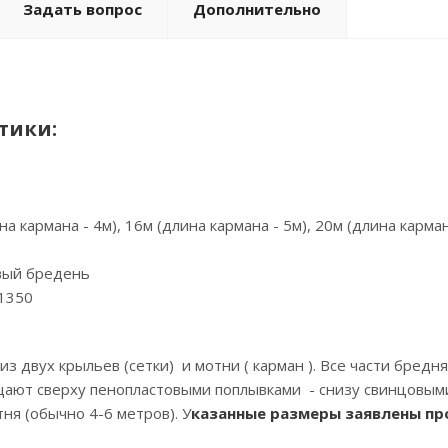
Задать вопрос
Дополнительно
тики:
 кармана - 4м), 16м (длина кармана - 5м), 20м (длина карман
ый бредень
1350
из двух крыльев (сетки) и мотни ( карман ). Все части бредн
ают сверху пенопластовыми поплывками - снизу свинцовыми
ня (обычно 4-6 метров). У
казанные размеры заявлены пр