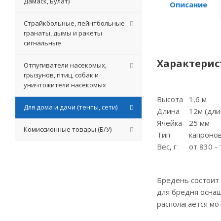
Дамаск, Булат)
Описание
Страйкбольные, пейнтбольные
гранаты, дымы и ракеты
сигнальные
Характерис
Отпугиватели насекомых,
грызунов, птиц, собак и
уничтожители насекомых
Высота
1,6 м
Для дома и дачи (тенты, сети)
Длина
12м (длина
Ячейка
25 мм
Комиссионные товары (Б/У)
Тип
капронов
Вес, г
от 830 - 
Бредень состоит 
для бредня оснащ
располагается мот