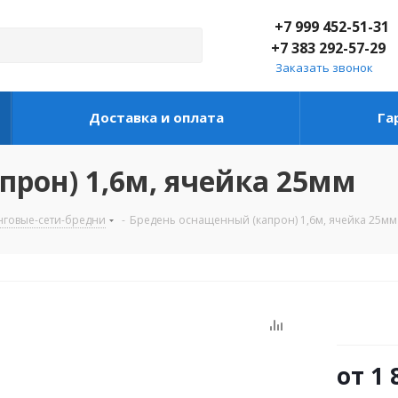
+7 999 452-51-31
+7 383 292-57-29
Заказать звонок
Доставка и оплата
Га
прон) 1,6м, ячейка 25мм
нговые-сети-бредни
-
Бредень оснащенный (капрон) 1,6м, ячейка 25мм
от
1 