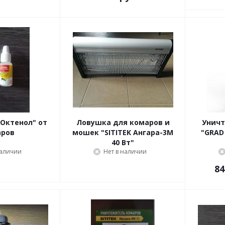
Октенол" от
Ловушка для комаров и
Уничт
аров
мошек "SITITEK Ангара-3М
"GRAD 
40 Вт"
наличии
Нет в наличии
84