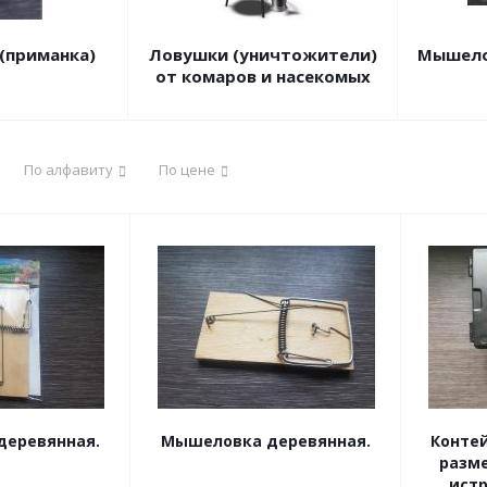
(приманка)
Ловушки (уничтожители)
Мышело
от комаров и насекомых
По алфавиту
По цене
деревянная.
Мышеловка деревянная.
Контей
разм
ист