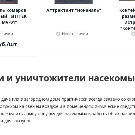
ль комаров
Аттрактант "Нонаналь"
Контей
ый "SITITEK
разм
 MV-01"
ист
"Конт
наличии
Нет в наличии
уб.
/шт
и и уничтожители насеком
 даче или в загородном доме практически всегда связано со ско
отдыхом на свежем воздухе и в помещениях. Химические средст
учше купить лампу-ловушку для насекомых и забыть об их назой
и для грызунов.