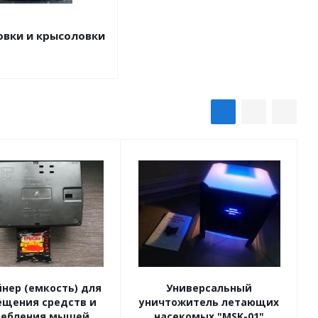
вки и крысоловки
нер (емкость) для
Универсальный
ещения средств и
уничтожитель летающих
ребления мышей
насекомых "MSK-01"