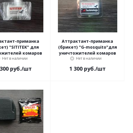
актант-приманка
Аттрактант-приманка
ет) "SITITEK" для
(брикет) "G-mosquito"для
ожителей комаров
уничтожителей комаров
Нет в наличии
Нет в наличии
 300
руб.
/шт
1 300
руб.
/шт