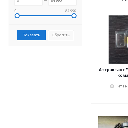
0
84 990
Сбросить
Аттрактант "
ком
Нет в 