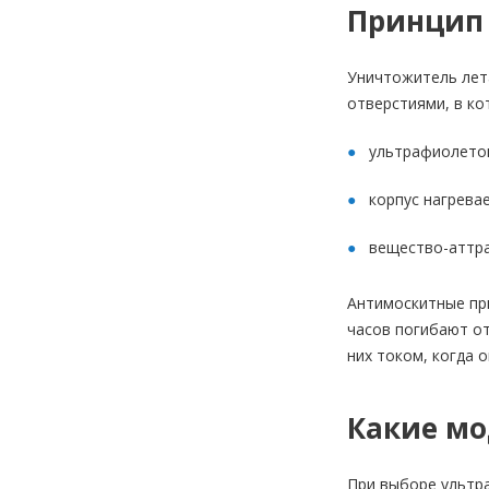
Принцип
Уничтожитель лет
отверстиями, в ко
ультрафиолетов
корпус нагрева
вещество-аттра
Антимоскитные пр
часов погибают о
них током, когда 
Какие мо
При выборе ультр