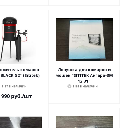
ожитель комаров
Ловушка для комаров и
BLACK G2" (Sititek)
мошек "SITITEK Ангара-3М
12 Вт"
Нет в наличии
Нет в наличии
 990
руб.
/шт