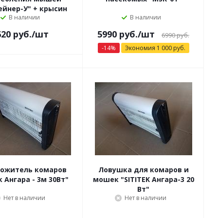
ейнер-У" + крысин
В наличии
В наличии
100г
620
руб.
/шт
5990 руб.
/шт
6990 руб.
-
14
%
Экономия
1 000
руб.
ожитель комаров
Ловушка для комаров и
ek Ангара - 3м 30Вт"
мошек "SITITEK Ангара-3 20
Вт"
Нет в наличии
Нет в наличии