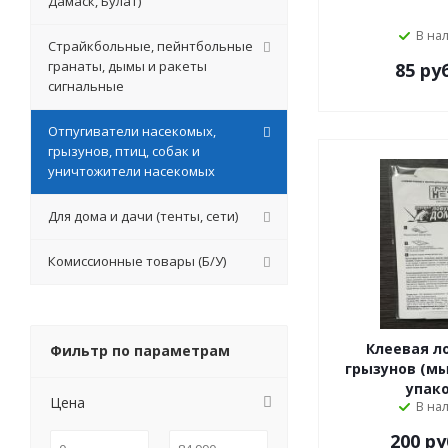
Дамаск, Булат)
В на
Страйкбольные, пейнтбольные
гранаты, дымы и ракеты
85
руб
сигнальные
Отпугиватели насекомых,
грызунов, птиц, собак и
уничтожители насекомых
Для дома и дачи (тенты, сети)
Комиссионные товары (Б/У)
Клеевая л
Фильтр по параметрам
грызунов (мы
упако
Цена
В на
200
ру