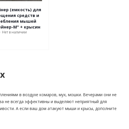
нер (емкость) для
ещения средств и
ребления мышей
ейнер-М" + крысин
Нет в наличии
100г
ых
плениями в воздухе комаров, мух, мошки. Вечерами они не
ва не всегда эффективны и выделяют неприятный для
ливости. А если ваш дом атакуют мыши и крысы, дополните