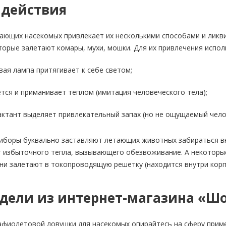
 действия
ающих насекомых привлекает их несколькими способами и ликви
торые залетают комары, мухи, мошки. Для их привлечения испол
ая лампа притягивает к себе светом;
ется и приманивает теплом (имитация человеческого тела);
ктант выделяет привлекательный запах (но не ощущаемый чело
иборы буквально заставляют летающих животных забираться вну
т избыточного тепла, вызывающего обезвоживание. А некоторые
они залетают в токопроводящую решетку (находится внутри корпу
дели из интернет-магазина «Ш
афиолетовой ловушки для насекомых опирайтесь на сферу приме