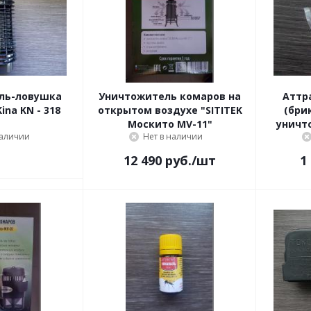
ль-ловушка
Уничтожитель комаров на
Аттр
na KN - 318
открытом воздухе "SITITEK
(брик
Москито MV-11"
уничт
наличии
Нет в наличии
12 490
руб.
/шт
1