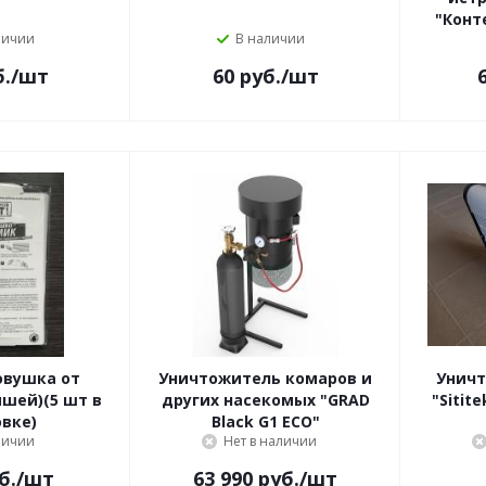
"Конт
личии
В наличии
.
/шт
60
руб.
/шт
овушка от
Уничтожитель комаров и
Уничт
шей)(5 шт в
других насекомых "GRAD
"Sitit
вке)
Black G1 ECO"
личии
Нет в наличии
б.
/шт
63 990
руб.
/шт