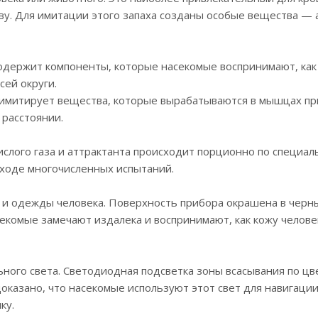
у. Для имитации этого запаха созданы особые вещества — 
одержит компоненты, которые насекомые воспринимают, как з
всей округи.
 имитирует вещества, которые вырабатываются в мышцах пр
 расстоянии.
слого газа и аттрактанта происходит порционно по специал
 ходе многочисленных испытаний.
 и одежды человека. Поверхность прибора окрашена в черны
екомые замечают издалека и воспринимают, как кожу челов
ьного света. Светодиодная подсветка зоны всасывания по ц
доказано, что насекомые используют этот свет для навигации.
ку.