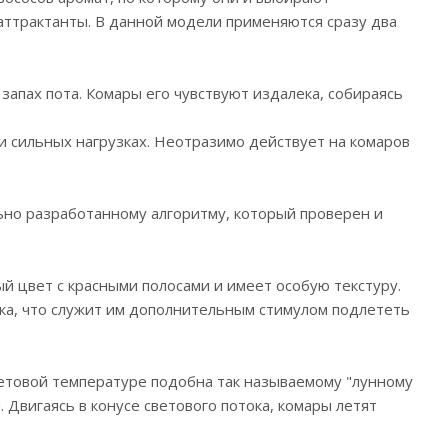
аттрактанты. В данной модели применяются сразу два
апах пота. Комары его чувствуют издалека, собираясь
и сильных нагрузках. Неотразимо действует на комаров
ьно разработанному алгоритму, который проверен и
й цвет с красными полосами и имеет особую текстуру.
ека, что служит им дополнительным стимулом подлететь
ветовой температуре подобна так называемому "лунному
 Двигаясь в конусе светового потока, комары летят