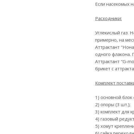
Если насекомых н
Расходники:
Углекислый газ. 
примерно, на мес
Аттрактант "Нона
одного флакона. 
Аттрактант "G-mo
брикет с аттракт
Комплект поставк
1) основной блок
2) опоры (3 шт.);
3) комплект для к
4) газовый редук
5) хомут креплен
6) гайка переходн