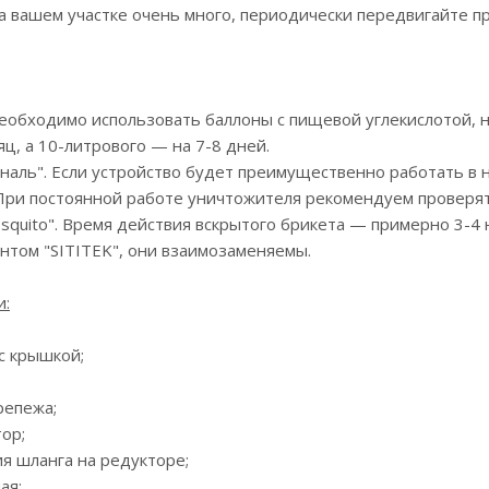
а вашем участке очень много, периодически передвигайте при
Необходимо использовать баллоны с пищевой углекислотой, н
яц, а 10-литрового — на 7-8 дней.
наль". Если устройство будет преимущественно работать в 
При постоянной работе уничтожителя рекомендуем проверят
squito". Время действия вскрытого брикета — примерно 3-4 
антом "SITITEK", они взаимозаменяемы.
и:
 с крышкой;
репежа;
тор;
ия шланга на редукторе;
ая;