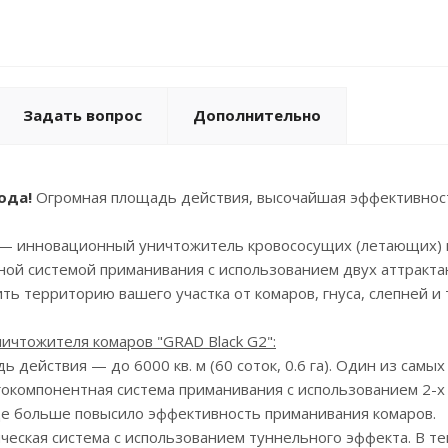
Задать вопрос
Дополнительно
ода!
Огромная площадь действия, высочайшая эффективнос
— инновационный уничтожитель кровососущих (летающих) н
ной системой приманивания с использованием двух аттракта
ть территорию вашего участка от комаров, гнуса, слепней и т
чтожителя комаров "GRAD Black G2":
ь действия — до 6000 кв. м (60 соток, 0.6 га). Один из сам
гокомпонентная система приманивания с использованием 2-х 
ще больше повысило эффективность приманивания комаров.
ическая система с использованием туннельного эффекта. В т