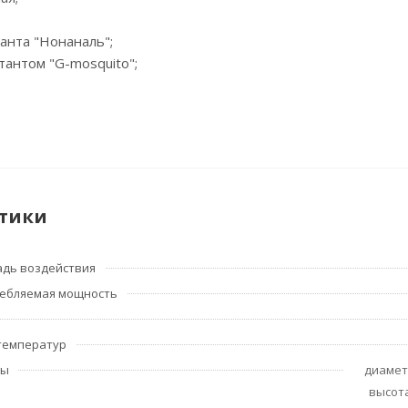
танта "Нонаналь";
тантом "G-mosquito";
тики
дь воздействия
ебляемая мощность
температур
ры
диамет
высота