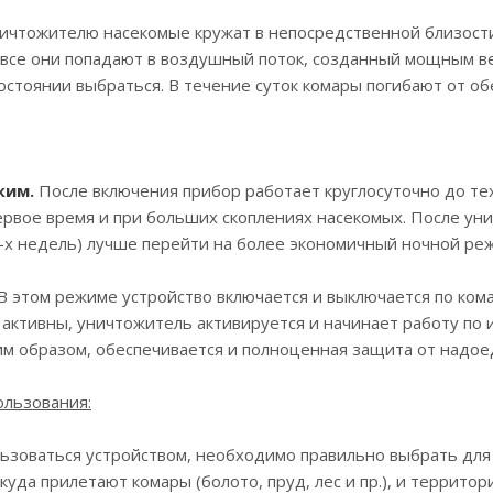
ичтожителю насекомые кружат в непосредственной близости 
все они попадают в воздушный поток, созданный мощным ве
состоянии выбраться. В течение суток комары погибают от о
жим.
После включения прибор работает круглосуточно до тех
ервое время и при больших скоплениях насекомых. После ун
-х недель) лучше перейти на более экономичный ночной ре
В этом режиме устройство включается и выключается по ком
активны, уничтожитель активируется и начинает работу по 
им образом, обеспечивается и полноценная защита от надое
ользования:
ьзоваться устройством, необходимо правильно выбрать для н
куда прилетают комары (болото, пруд, лес и пр.), и территор