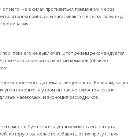
от него, не в силах противиться приманкам. Через
нтилятором прибора, и засасываются в сетку-ловушку,
безвоживания.
 пор, пока его не выключат. Этот режим рекомендуется
ичтожения основной популяции комаров (обычно
жим.
анде встроенного датчика освещенности. Вечером, когда
их уничтожению, а утром он так же самостоятельно
дливых насекомых, и экономия расходников.
его место. Лучше всего устанавливать его на пути
ией, которую вы желаете избавить от их присутствия.