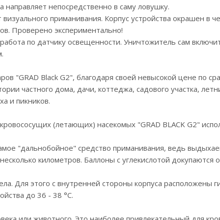
 а направляет непосредственно в саму ловушку.
 визуального приманивания. Корпус устройства окрашен в ч
ов. Проверено экспериментально!
 работа по датчику освещенности. Уничтожитель сам включит
.
ров "GRAD Black G2", благодаря своей невысокой цене по с
ории частного дома, дачи, коттеджа, садового участка, летн
ха и пикников.
кровососущих (летающих) насекомых "GRAD BLACK G2" испол
самое "дальнобойное" средство приманивания, ведь выдыхае
 несколько километров. Баллоны с углекислотой докупаются 
тела. Для этого с внутренней стороны корпуса расположены
йства до 36 - 38 °C.
ловека или животного. Это наиболее привлекательный для кр