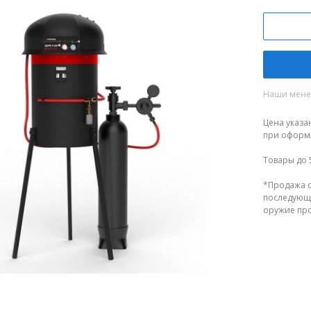
Наши менед
Цена указа
при оформл
Товары до 
*Продажа о
последующе
оружие прод