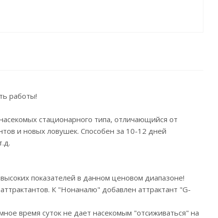
ть работы!
асекомых стационарного типа, отличающийся от
нтов и новых ловушек. Способен за 10-12 дней
.д.
ых высоких показателей в данном ценовом диапазоне!
аттрактантов. К "Нонаналю" добавлен аттрактант "G-
емное время суток не дает насекомым "отсиживаться" на