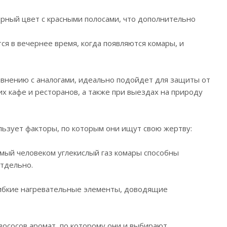
ерный цвет с красными полосами, что дополнительно
ся в вечернее время, когда появляются комары, и
равнению с аналогами, идеально подойдет для защиты от
их кафе и ресторанов, а также при выездах на природу
ьзует факторы, по которым они ищут свою жертву:
мый человеком углекислый газ комары способны
отдельно.
 гибкие нагревательные элементы, доводящие
овососов аромат, по которому они и выбирают