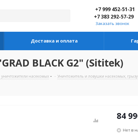
+7 999 452-51-31
+7 383 292-57-29
Заказать звонок
Доставка и оплата
Га
RAD BLACK G2" (Sititek)
 и уничтожители насекомых
-
Уничтожитель и ловушки насекомых, грыз
84 99
Нет в 