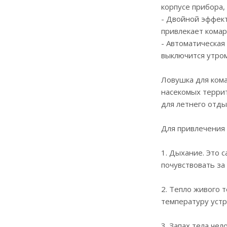
корпусе прибора,
- Двойной эффект
привлекает комар
- Автоматическая
выключится утром
Ловушка для кома
насекомых террит
для летнего отды
Для привлечения 
1. Дыхание. Это 
почувствовать за
2. Тепло живого 
температуру устро
3. Запах тела че