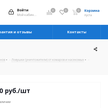
Войти
Корзина
0
0
0
Мой кабинет
пуста
рантия и отзывы
Контакты
унов
-
Ловушки (уничтожители) от комаров и насекомых
-
0
руб.
/шт
наличии