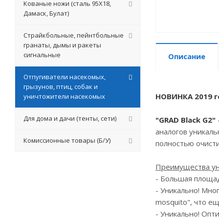
Кованые ножи (сталь 95Х18,
Дамаск, Булат)
Страйкбольные, пейнтбольные
гранаты, дымы и ракеты
сигнальные
Описание
Отпугиватели насекомых,
грызунов, птиц, собак и
НОВИНКА 2019 г
уничтожители насекомых
Для дома и дачи (тенты, сети)
"GRAD Black G2"
аналогов уникаль
Комиссионные товары (Б/У)
полностью очисти
Преимущества уни
- Большая площад
- Уникально! Мно
mosquito", что е
- Уникально! Опт