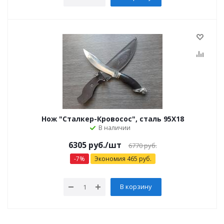
Нож "Сталкер-Кровосос", сталь 95Х18
В наличии
6305 руб.
/шт
6770 руб.
-
7
%
Экономия
465
руб.
В корзину