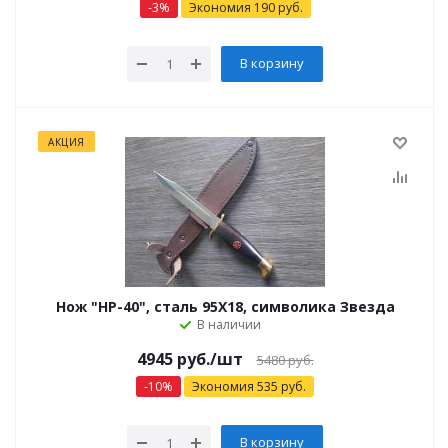
-
3
%
Экономия
190
руб.
В корзину
АКЦИЯ
Нож "НР-40", сталь 95Х18, символика Звезда
В наличии
4945 руб.
/шт
5480 руб.
-
10
%
Экономия
535
руб.
В корзину