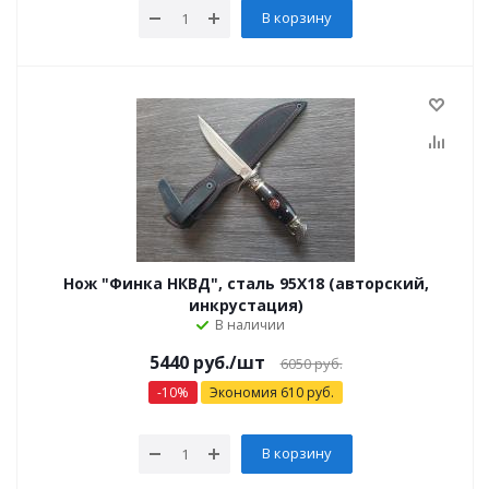
В корзину
Нож "Финка НКВД", сталь 95Х18 (авторский,
инкрустация)
В наличии
5440 руб.
/шт
6050 руб.
-
10
%
Экономия
610
руб.
В корзину