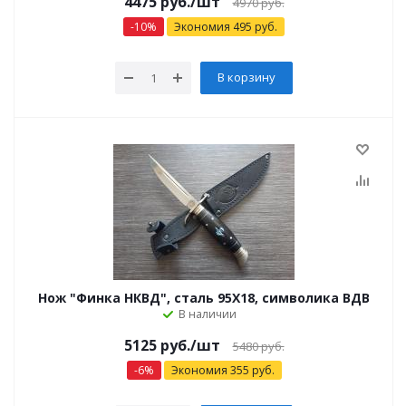
4475 руб.
/шт
4970 руб.
-
10
%
Экономия
495
руб.
В корзину
Нож "Финка НКВД", сталь 95Х18, символика ВДВ
В наличии
5125 руб.
/шт
5480 руб.
-
6
%
Экономия
355
руб.