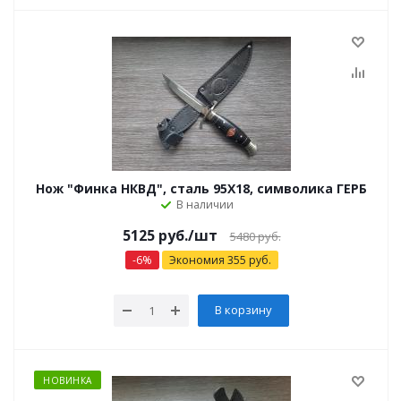
Нож "Финка НКВД", сталь 95Х18, символика ГЕРБ
В наличии
5125 руб.
/шт
5480 руб.
-
6
%
Экономия
355
руб.
В корзину
НОВИНКА