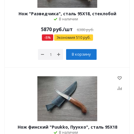
Нож "Разведчика", сталь 95Х18, стеклобой
В наличии
5870 руб.
/шт
6380 руб.
-
8
%
Экономия
510
руб.
В корзину
Нож финский "Puukko, Пуукко", сталь 95Х18
В наличии