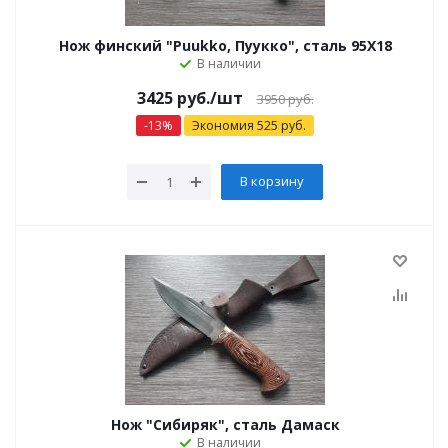
Нож финский "Puukko, Пуукко", сталь 95Х18
В наличии
3425 руб.
/шт
3950 руб.
-
13
%
Экономия
525
руб.
В корзину
Нож "Сибиряк", сталь Дамаск
В наличии