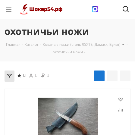
охотничьи ножи
Главная
-
Каталог
-
Кованые ножи (сталь 95Х18, Дамаск, Булат)
-
охотничьи ножи