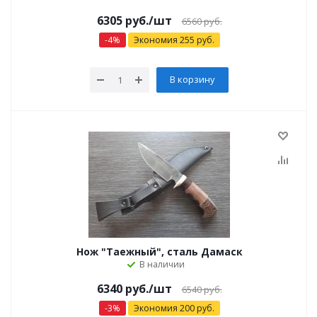
6305 руб.
/шт
6560 руб.
-
4
%
Экономия
255
руб.
В корзину
Нож "Таежный", сталь Дамаск
В наличии
6340 руб.
/шт
6540 руб.
-
3
%
Экономия
200
руб.