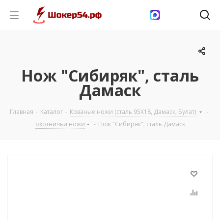
Нож "Сибиряк", сталь
Дамаск
Главная
-
Каталог
-
Кованые ножи (сталь 95Х18, Дамаск, Булат)
-
охотничьи ножи
-
Нож "Сибиряк", сталь Дамаск