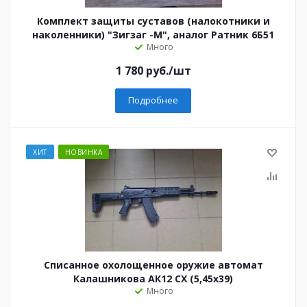
Комплект защиты суставов (налокотники и
наколенники) "Зигзаг -М", аналог Ратник 6Б51
Много
1 780
руб.
/шт
Подробнее
ХИТ
НОВИНКА
Списанное охолощенное оружие автомат
Калашникова АК12 СХ (5,45х39)
Много