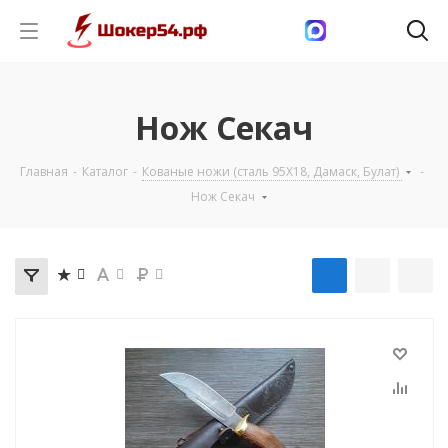
Нож Секач
Главная
-
Каталог
-
Кованые ножи (сталь 95Х18, Дамаск, Булат)
-
Нож Секач