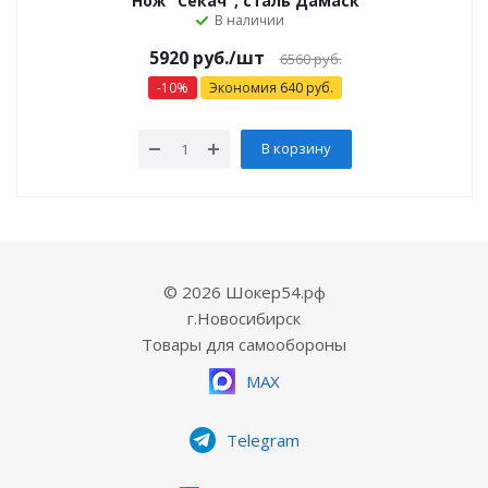
Нож "Секач", сталь Дамаск
В наличии
5920 руб.
/шт
6560 руб.
-
10
%
Экономия
640
руб.
В корзину
© 2026 Шокер54.рф
г.Новосибирск
Товары для самообороны
MAX
Telegram