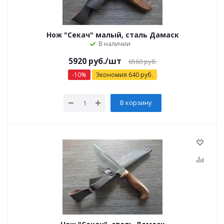
Нож "Секач" малый, сталь Дамаск
В наличии
5920 руб.
/шт
6560 руб.
-
10
%
Экономия
640
руб.
В корзину