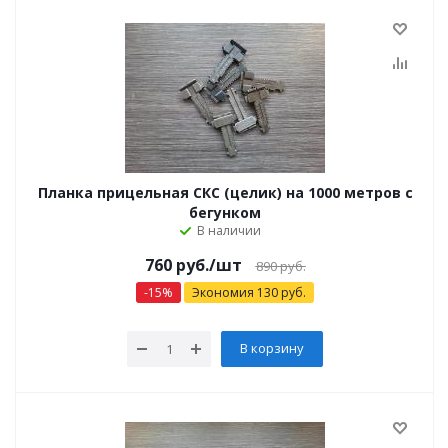
Планка прицельная СКС (целик) на 1000 метров с
бегунком
В наличии
760
руб.
/шт
890
руб.
-
15
%
Экономия
130
руб.
В корзину