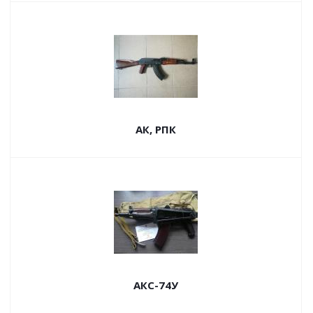
АК, РПК
АКС-74У