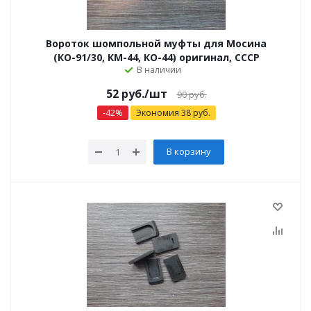
Вороток шомпольной муфты для Мосина
(КО-91/30, КМ-44, КО-44) оригинал, СССР
В наличии
52
руб.
/шт
90
руб.
-
42
%
Экономия
38
руб.
В корзину