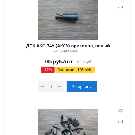
ДТК АКС-74У (АКСУ) оригинал, новый
В наличии
785
руб.
/шт
890
руб.
-
12
%
Экономия
105
руб.
В корзину