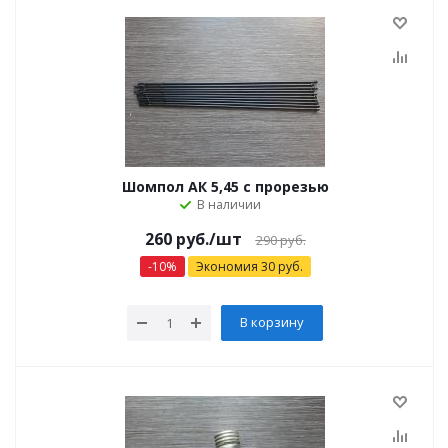
Шомпол АК 5,45 с прорезью
В наличии
260
руб.
/шт
290
руб.
-
10
%
Экономия
30
руб.
В корзину