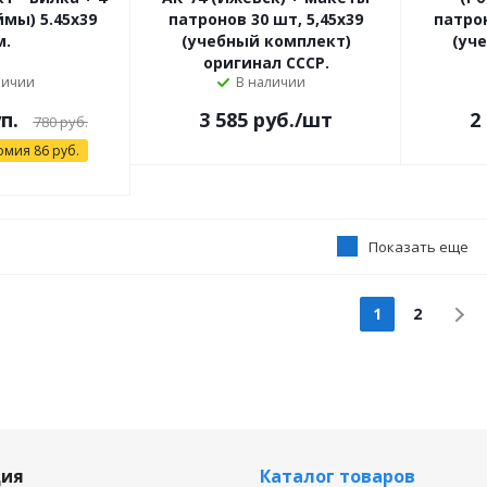
мы) 5.45х39
патронов 30 шт, 5,45х39
патрон
м.
(учебный комплект)
(уч
оригинал СССР.
личии
В наличии
п.
3 585
руб.
/шт
2
780
руб.
омия
86
руб.
Показать еще
1
2
ия
Каталог товаров