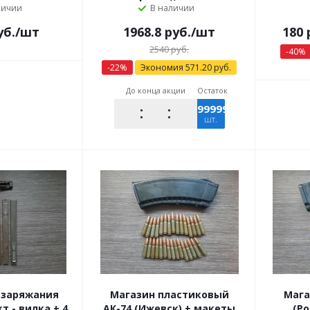
личии
В наличии
уб.
/шт
1968.8 руб.
/шт
180
2540 руб.
-
40
%
-
22
%
Экономия
571.20
руб.
До конца акции
Остаток
999993
шт.
 заряжания
Магазин пластиковый
Мага
т - вилка + 4
АК-74 (Ижевск) + макеты
(Ро