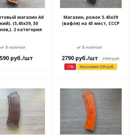
итовый магазин АК
Магазин, рожок 5.45х39
ий). (5,45х39, 30
(вафля) на 45 мест, СССР
нов,). 2 категория
В наличии
В наличии
 590
руб.
/шт
2790 руб.
/шт
2990 руб.
-
7
%
Экономия
200
руб.