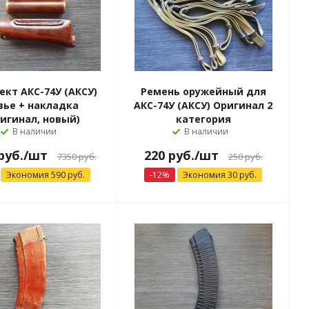
ект АКС-74У (АКСУ)
Ремень оружейный для
вье + накладка
АКС-74У (АКСУ) Оригинал 2
ригинал, новый)
категория
В наличии
В наличии
руб.
/шт
220
руб.
/шт
7350 руб.
250
руб.
Экономия
590
руб.
-
12
%
Экономия
30
руб.