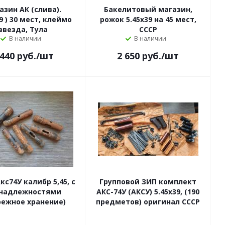
азин АК (слива).
Бакелитовый магазин,
) 30 мест, клеймо
рожок 5.45х39 на 45 мест,
звезда, Тула
СССР
В наличии
В наличии
 440
руб.
/шт
2 650
руб.
/шт
кс74У калибр 5,45, с
Групповой ЗИП комплект
надлежностями
АКС-74У (АКСУ) 5.45х39, (190
режное хранение)
предметов) оригинал СССР