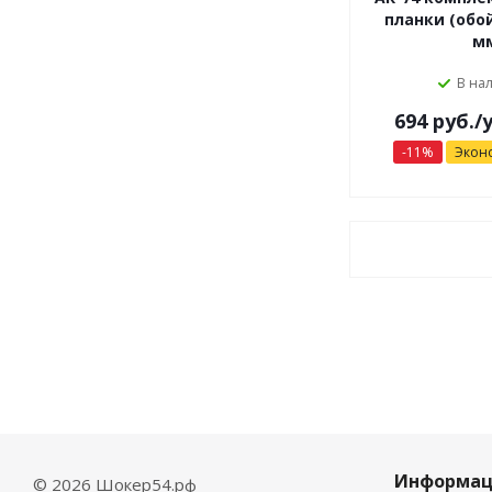
планки (обой
м
В на
694
руб.
/у
-
11
%
Экон
Информац
© 2026 Шокер54.рф