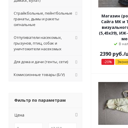
Дамаск, Булат)
Страйкбольные, пейнтбольные
Магазин (ро
гранаты, дымы и ракеты
Сайга МК и 
сигнальные
визуального
(5,45х39), ИЖ-
Отпугиватели насекомых,
ме
грызунов, птиц, собак и
В на
уничтожители насекомых
2390 руб.
/
Для дома и дачи (тенты, сети)
-
20
%
Экон
Комиссионные товары (Б/У)
Фильтр по параметрам
Цена