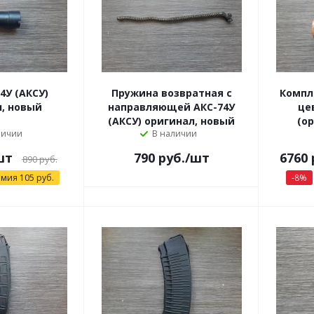
4У (АКСУ)
Пружина возвратная с
Компл
, новый
направляющей АКС-74У
це
(АКСУ) оригинал, новый
(о
личии
В наличии
шт
790
руб.
/шт
6760 
890
руб.
омия
105
руб.
-
8
%