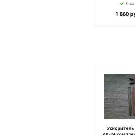
В на
1 860
р
Ускоритель
АК-74 комплек