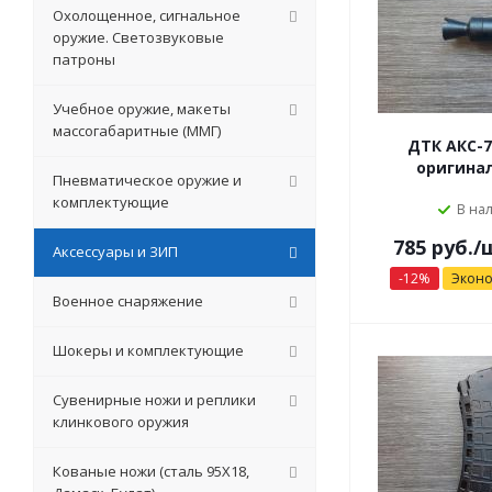
Охолощенное, сигнальное
оружие. Светозвуковые
патроны
Учебное оружие, макеты
массогабаритные (ММГ)
ДТК АКС-7
оригинал
Пневматическое оружие и
комплектующие
В на
785
руб.
/
Аксессуары и ЗИП
-
12
%
Экон
Военное снаряжение
Шокеры и комплектующие
Сувенирные ножи и реплики
клинкового оружия
Кованые ножи (сталь 95Х18,