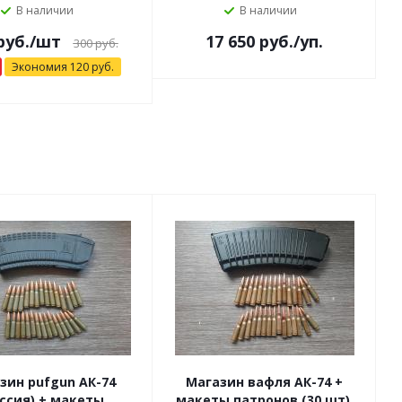
В наличии
В наличии
руб.
/шт
17 650
руб.
/уп.
300
руб.
Экономия
120
руб.
зин pufgun АК-74
Магазин вафля АК-74 +
ссия) + макеты
макеты патронов (30 шт),