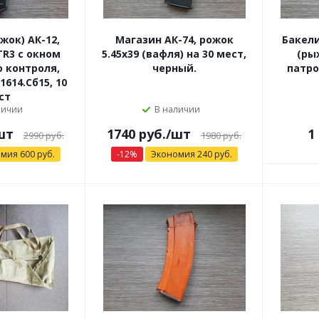
жок) АК-12,
Магазин АК-74, рожок
Бакел
TR3 с окном
5.45х39 (вафля) на 30 мест,
(рыж
 контроля,
черный.
патро
1614.Сб15, 10
ст
личии
В наличии
шт
1740 руб.
/шт
1
2990 руб.
1980 руб.
омия
600
руб.
-
12
%
Экономия
240
руб.