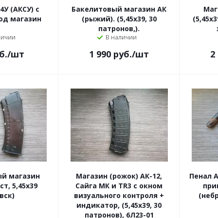
4У (АКСУ) с
Бакелитовый магазин АК
Маг
од магазин
(рыжий). (5,45х39, 30
(5,45х39 
патронов,).
личии
В наличии
б.
/шт
1 990
руб.
/шт
2
ый магазин
Магазин (рожок) АК-12,
Пенал А
ст, 5,45х39
Сайга МК и TR3 с окном
при
вск)
визуального контроля +
(неб
индикатор, (5,45х39, 30
патронов), 6Л23-01