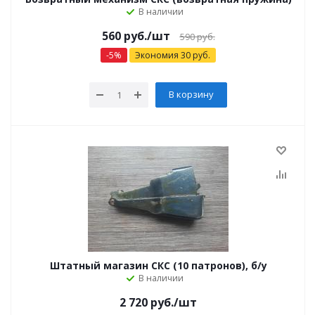
В наличии
560
руб.
/шт
590
руб.
-
5
%
Экономия
30
руб.
В корзину
Штатный магазин СКС (10 патронов), б/у
В наличии
2 720
руб.
/шт