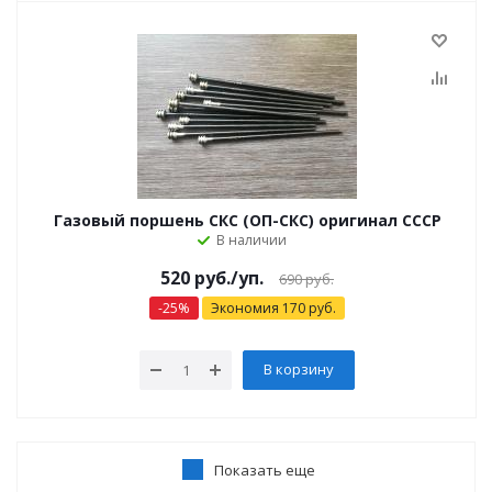
Газовый поршень СКС (ОП-СКС) оригинал СССР
В наличии
520
руб.
/уп.
690
руб.
-
25
%
Экономия
170
руб.
В корзину
Показать еще