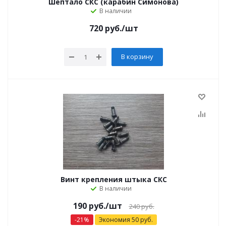
Шептало СКС (карабин Симонова)
В наличии
720
руб.
/шт
В корзину
Винт крепления штыка СКС
В наличии
190
руб.
/шт
240
руб.
-
21
%
Экономия
50
руб.