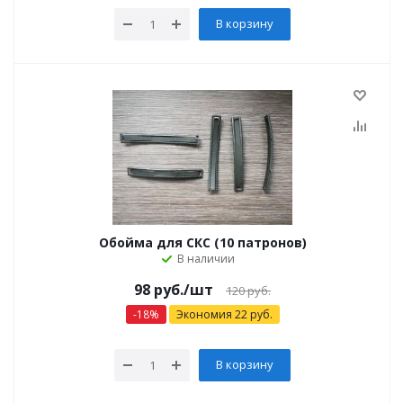
В корзину
Обойма для СКС (10 патронов)
В наличии
98
руб.
/шт
120
руб.
-
18
%
Экономия
22
руб.
В корзину