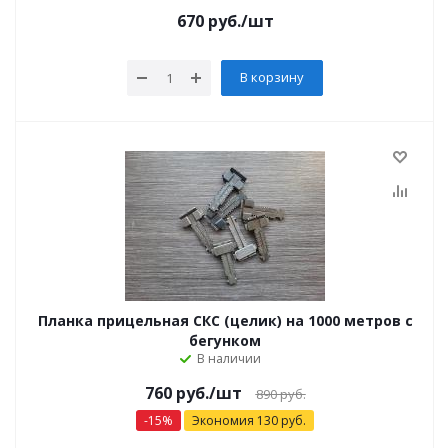
670
руб.
/шт
В корзину
Планка прицельная СКС (целик) на 1000 метров с
бегунком
В наличии
760
руб.
/шт
890
руб.
-
15
%
Экономия
130
руб.