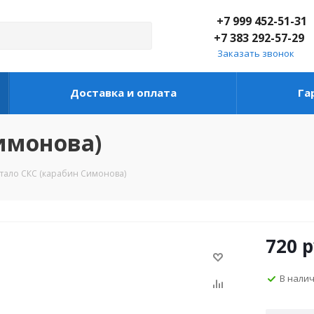
+7 999 452-51-31
+7 383 292-57-29
Заказать звонок
Доставка и оплата
Га
имонова)
тало СКС (карабин Симонова)
720
р
В нали