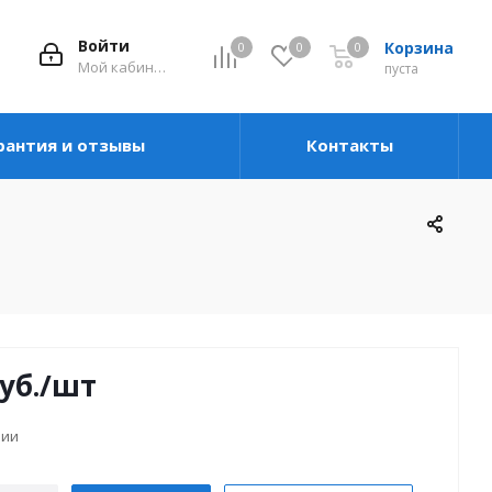
Войти
Корзина
0
0
0
Мой кабинет
пуста
рантия и отзывы
Контакты
уб.
/шт
чии