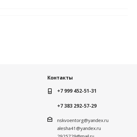
Контакты
+7 999 452-51-31
+7 383 292-57-29
nskvoentorg@yandex.ru
alesha41@yandex.ru
2925729@mail.ru