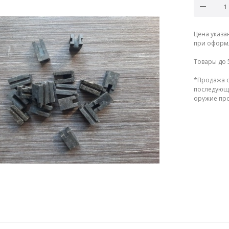
Цена указа
при оформл
Товары до 
*Продажа о
последующе
оружие прод