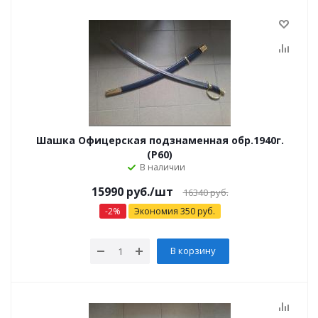
Шашка Офицерская подзнаменная обр.1940г.
(Р60)
В наличии
15990 руб.
/шт
16340 руб.
-
2
%
Экономия
350
руб.
В корзину