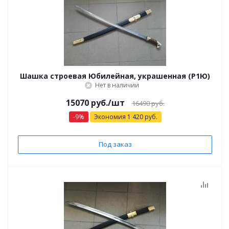
Шашка строевая Юбилейная, украшенная (Р1Ю)
Нет в наличии
15070 руб.
/шт
16490 руб.
-
9
%
Экономия
1 420
руб.
Под заказ