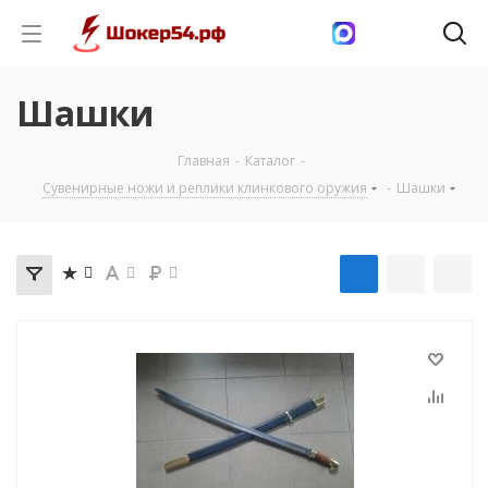
Шашки
Главная
-
Каталог
-
Сувенирные ножи и реплики клинкового оружия
-
Шашки