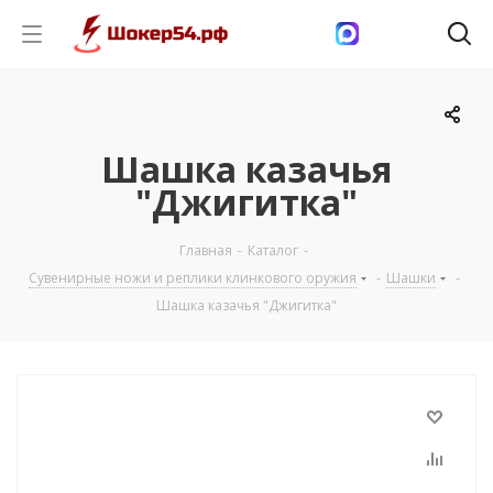
Шашка казачья
"Джигитка"
Главная
-
Каталог
-
Сувенирные ножи и реплики клинкового оружия
-
Шашки
-
Шашка казачья "Джигитка"