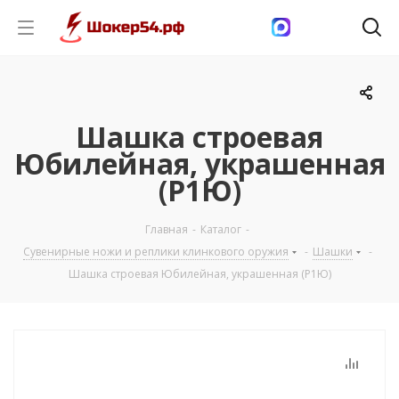
Шашка строевая
Юбилейная, украшенная
(Р1Ю)
Главная
-
Каталог
-
Сувенирные ножи и реплики клинкового оружия
-
Шашки
-
Шашка строевая Юбилейная, украшенная (Р1Ю)