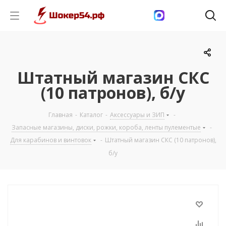
Штатный магазин СКС
(10 патронов), б/у
Главная
-
Каталог
-
Аксессуары и ЗИП
-
Запасные магазины, диски, рожки, короба, ленты пулементые
-
Для карабинов и винтовок
-
Штатный магазин СКС (10 патронов),
б/у