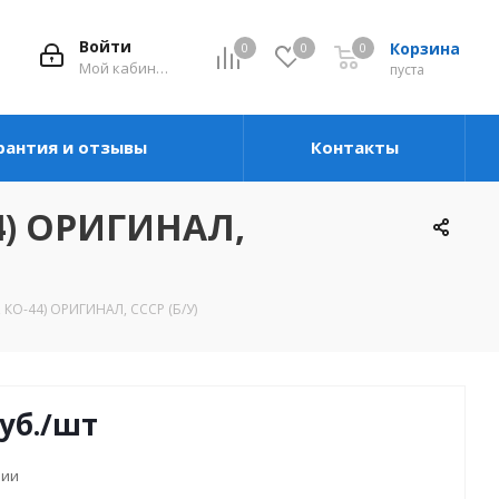
Войти
Корзина
0
0
0
Мой кабинет
пуста
рантия и отзывы
Контакты
44) ОРИГИНАЛ,
 КО-44) ОРИГИНАЛ, СССР (Б/У)
уб.
/шт
чии