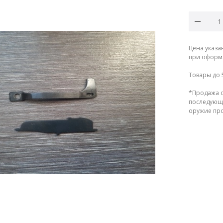
Цена указа
при оформл
Товары до 
*Продажа о
последующе
оружие прод