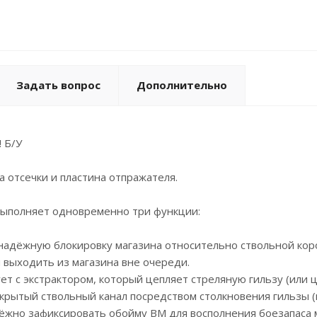
Задать вопрос
Дополнительно
 Б/У
а отсечки и пластина отпражателя.
выполняет одновременно три функции:
надёжную блокировку магазина относительно ствольной коро
выходить из магазина вне очереди.
ет с экстрактором, который цепляет стреляную гильзу (или 
крытый ствольный канал посредством столкновения гильзы (
ёжно зафиксировать обойму ВМ для восполнения боезапаса 