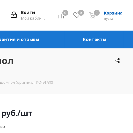
Войти
Корзина
0
0
0
Мой кабинет
пуста
рантия и отзывы
Контакты
пол
 шомпол (оригинал, КО-91/30)
руб.
/шт
чии