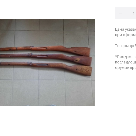
Цена указа
при оформл
Товары до 
*Продажа о
последующе
оружие прод