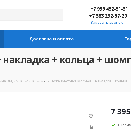
+7 999 452-51-31
+7 383 292-57-29
Заказать звонок
Доставка и оплата
Га
 накладка + кольца + шом
на ВМ, КМ, КО-44, КО-38
-
Ложе винтовка Мосина + накладка + кольца +
7 395
В нали