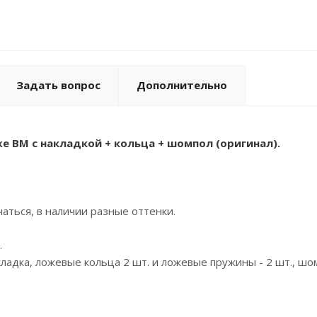
Задать вопрос
Дополнительно
е ВМ с накладкой + кольца + шомпол (оригинал).
аться, в наличии разные оттенки.
.
ладка, ложевые кольца 2 шт. и ложевые пружины - 2 шт., шомп