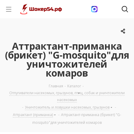
Аттрактант-приманка
(брикет) "G-mosquito"для
уничтожителей
комаров
Главная
-
Каталог
-
Отпугиватели насекомых, грызунов, птиц, собак и уничтожители
насекомых
-
Уничтожитель и ловушки насекомых, грызунов
-
Аттрактант (приманка)
-
Аттрактант-приманка (брикет) "G-
mosquito"для уничтожителей комаров