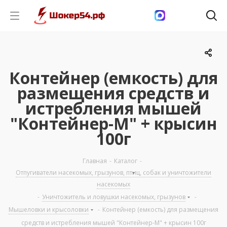
Контейнер (емкость) для
размещения средств и
истребления мышей
"Контейнер-М" + крысин
100г
Главная
-
Каталог
-
Отпугиватели насекомых, грызунов, птиц, собак и уничтожители
насекомых
-
Уничтожитель и ловушки насекомых, грызунов
-
Мышеловки и крысоловки
-
Контейнер (емкость) для размещения
средств и истребления мышей "Контейнер-М" + крысин 100г