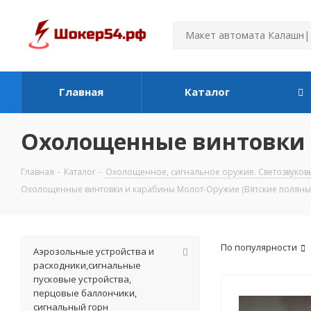
Главная
Каталог
Охолощенные винтовки 
Главная
-
Каталог
-
Охолощенное, сигнальное оружие. Светозвуков
Охолощенные винтовки и карабины Молот-Оружие (Вятские поляны
По популярности
Аэрозольные устройства и
расходники,сигнальные
пусковые устройства,
перцовые баллончики,
сигнальный горн