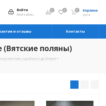
Войти
Корзина
0
0
0
Мой кабинет
пуста
рантия и отзывы
Контакты
(Вятские поляны)
ные винтовки, карабины и дробовики
-