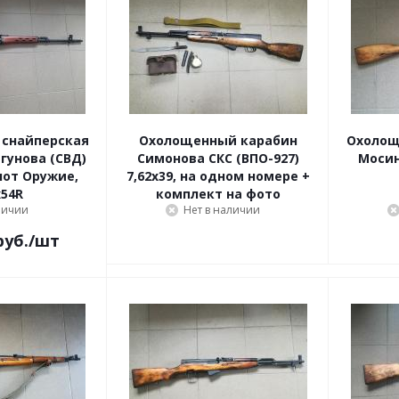
 снайперская
Охолощенный карабин
Охолощ
гунова (СВД)
Симонова СКС (ВПО-927)
Мосина
лот Оружие,
7,62x39, на одном номере +
х54R
комплект на фото
личии
Нет в наличии
уб.
/шт