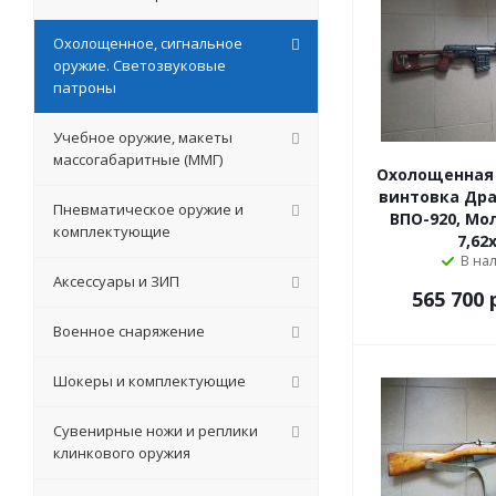
Охолощенное, сигнальное
оружие. Светозвуковые
патроны
Учебное оружие, макеты
массогабаритные (ММГ)
Охолощенная
винтовка Дра
Пневматическое оружие и
ВПО-920, Мо
комплектующие
7,62
В на
Аксессуары и ЗИП
565 700
р
Военное снаряжение
Шокеры и комплектующие
Сувенирные ножи и реплики
клинкового оружия