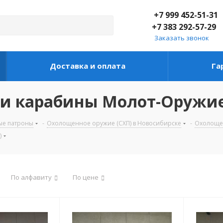
+7 999 452-51-31
+7 383 292-57-29
Заказать звонок
Доставка и оплата
Га
и карабины Молот-Оружие 
ые патроны
-
Охолощенное оружие (СХП) в Новосибирске
-
Охолощен
)
По алфавиту
По цене