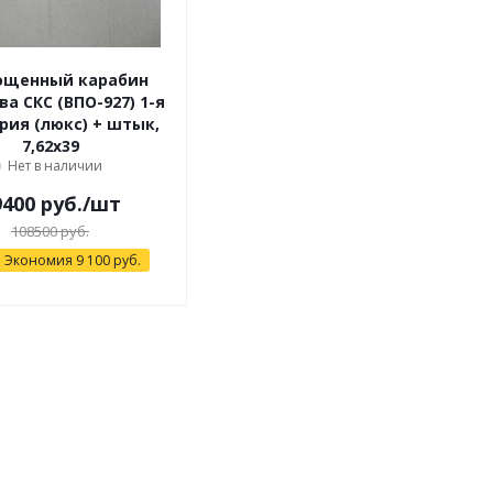
ощенный карабин
а СКС (ВПО-927) 1-я
рия (люкс) + штык,
7,62x39
Нет в наличии
9400 руб.
/шт
108500 руб.
Экономия
9 100
руб.