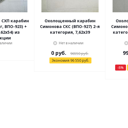
 СХП карабин
Охолощенный карабин
Охол
г, ВПО-923) +
Симонова СКС (ВПО-927) 2-я
Симонов
62x54) из
категория, 7,62x39
катего
екции
наличии
Нет в наличии
0
руб.
9
96550 руб.
Экономия
96 550
руб.
-
8
%