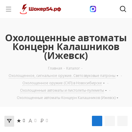
Охолощенные автоматы
Концерн Калашников
(Ижевск)
Главная
-
Каталог
-
Охолощенное, сигнальное оружие. Светозвуковые патроны
-
Охолощенное оружие (СХП) в Новосибирске
-
Охолощенные автоматы и пистолеты-пулеметы
-
Охолощенные автоматы Концерн Калашников (Ижевск)