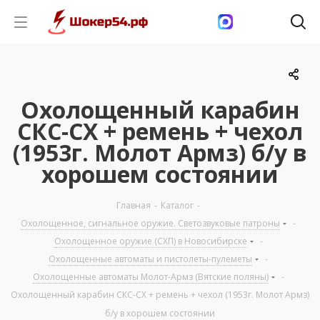
Охолощенный карабин
СКС-СХ + ремень + чехол
(1953г. Молот Армз) б/у в
хорошем состоянии
Главная
-
Каталог
-
Охолощенное, сигнальное оружие. Светозвуковые патроны
-
Охолощенное оружие (СХП) в Новосибирске
-
Охолощенные автоматы и пистолеты-пулеметы
-
Охолощенные автоматы Молот-Армз (Вятские поляны)
-
Охолощенный карабин СКС-СХ + ремень + чехол (1953г. Молот Армз)
б/у в хорошем состоянии