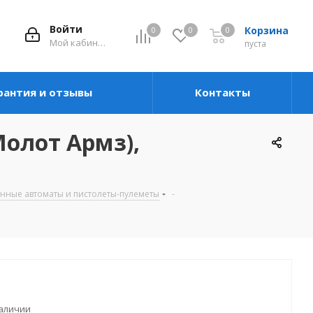
Войти
Корзина
0
0
0
Мой кабинет
пуста
рантия и отзывы
Контакты
олот Армз),
ные автоматы и пистолеты-пулеметы
-
наличии