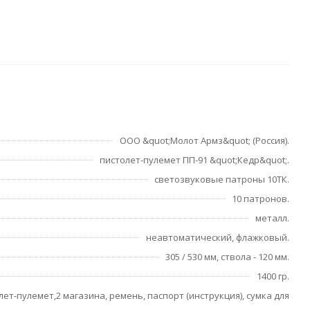
ООО &quot;Молот Армз&quot; (Россия).
пистолет-пулемет ПП-91 &quot;Кедр&quot;.
светозвуковые патроны 10ТК.
10 патронов.
металл.
неавтоматический, флажковый.
305 / 530 мм, ствола - 120 мм.
1400 гр.
лет-пулемет,2 магазина, ремень, паспорт (инструкция), сумка для