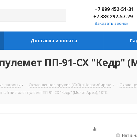
+7 999 452-51-31
+7 383 292-57-29
Заказать звонок
Доставка и оплата
Га
улемет ПП-91-СХ "Кедр" (М
ые патроны
-
Охолощенное оружие (СХП) в Новосибирске
-
Охолощен
ый пистолет-пулемет ПП-91-СХ "Кедр" (Молот Армз), 10ТК.
Нет в 