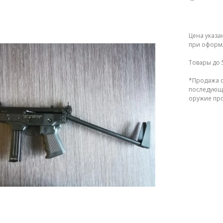
Цена указа
при оформл
Товары до 
*Продажа о
последующе
оружие прод