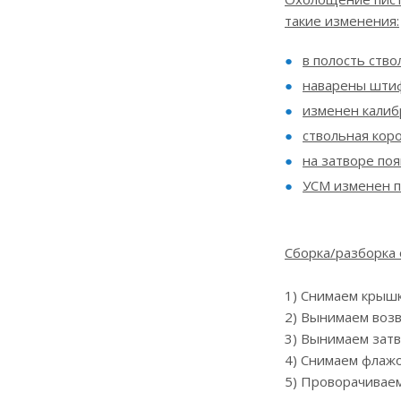
такие изменения:
в полость ство
наварены штиф
изменен калиб
ствольная коро
на затворе по
УСМ изменен п
Сборка/разборка 
1) Снимаем крышк
2) Вынимаем воз
3) Вынимаем затв
4) Снимаем флаж
5) Проворачиваем