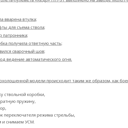
ла вварена втулка;
ты для съема ствола;
р патронника;
бка получила ответную часть;
явился сварочный шов;
од ведение автоматического огня.
охолощенной модели происходит таким же образом, как боев
у ствольной коробки,
вратную пружину,
ор,
ок переключателя режима стрельбы,
 и снимаем УСМ.