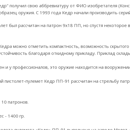
др" получил свою аббревиатуру от ФИО изобретателя (Конст
бразец оружия. С 1993 года Кедр начали производить сери
лет был рассчитан на патрон 9х18 ПП, но спустя некоторое
Кедра можно отметить компактность, возможность скрытого 
устойчивость благодаря откидному прикладу. Приклад складыв
н и у профессионалов, это оружие находится на вооружени
й пистолет-пулемет Кедр ПП-91 рассчитан на стрельбу пат
 10 патронов.
с - 1400 гр.
олета-пулемета «Кедр» ПП-91 выполнено на заводе Молот-А