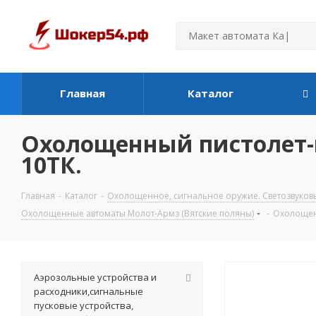
Главная
Каталог
Охолощенный пистолет-п
10ТК.
Главная
-
Каталог
-
Охолощенное, сигнальное оружие. Светозвуков
Охолощенные автоматы Молот-Армз (Вятские поляны)
-
Охолощенн
Аэрозольные устройства и
расходники,сигнальные
пусковые устройства,