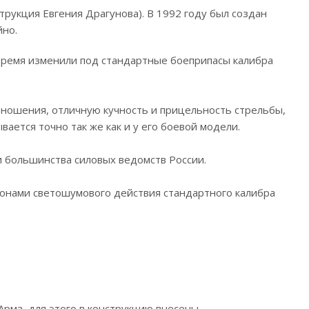
рукция Евгения Драгунова). В 1992 году был создан
йно.
 время изменили под стандартные боеприпасы калибра
ношения, отличную кучность и прицельность стрельбы,
ается точно так же как и у его боевой модели.
и большинства силовых ведомств России.
ронами светошумового действия стандартного калибра
рмз, для этого в конструкцию внесены