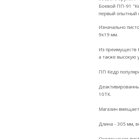
Боевой ПП-91 "Ке
первый опытный о
Изначально писто
9х19 мм.
Из преимуществ 
а также высокую 
ПП Кедр популяре
Деактивированны
10ТК.
Магазин вмещает
Длина - 305 мм, ве
Охолощение пист