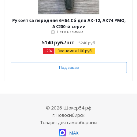
Рукоятка передняя 6Ч64.Сб для АК-12, АК74 РМО,
АК200-й серии
Нет в наличии
5140 руб.
/шт
5240 руб.
-
2
%
Экономия
100
руб.
Под заказ
© 2026 Шокер54.рф
г.Новосибирск
Товары для самообороны
MAX