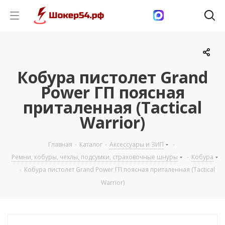
Кобура пистолет Grand
Power ГП поясная
приталенная (Tactical
Warrior)
Главная
-
Каталог
-
Аксессуары и ЗИП
-
Ремни, кобуры, чехлы, подсумки, страховочные шнуры
-
Кобура
-
Кобура пистолет Grand Power ГП поясная приталенная (Tactical
Warrior)