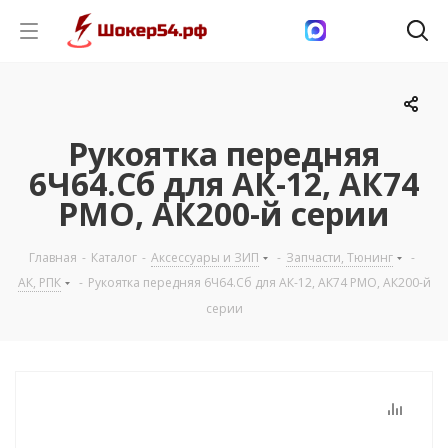
Рукоятка передняя
6Ч64.Сб для АК-12, АК74
РМО, АК200-й серии
Главная
-
Каталог
-
Аксессуары и ЗИП
-
Запчасти, Тюнинг
-
АК, РПК
-
Рукоятка передняя 6Ч64.Сб для АК-12, АК74 РМО, АК200-й
серии