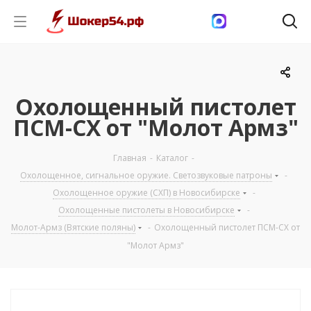
Охолощенный пистолет
ПСМ-СХ от "Молот Армз"
Главная
-
Каталог
-
Охолощенное, сигнальное оружие. Светозвуковые патроны
-
Охолощенное оружие (СХП) в Новосибирске
-
Охолощенные пистолеты в Новосибирске
-
Молот-Армз (Вятские поляны)
-
Охолощенный пистолет ПСМ-СХ от
"Молот Армз"