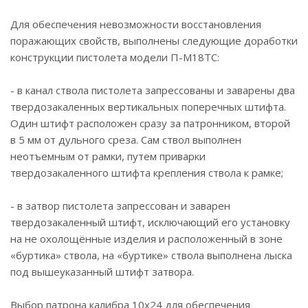
Для обеспечения невозможности восстановления
поражающих свойств, выполнены следующие доработки
конструкции пистолета модели П-М18ТС:
- в канал ствола пистолета запрессованы и заварены два
твердозакаленных вертикальных поперечных штифта.
Один штифт расположен сразу за патронником, второй
в 5 мм от дульного среза. Сам ствол выполнен
неотъемным от рамки, путем приварки
твердозакаленного штифта крепления ствола к рамке;
- в затвор пистолета запрессован и заварен
твердозакаленный штифт, исключающий его установку
на не охолощённые изделия и расположенный в зоне
«буртика» ствола, на «буртике» ствола выполнена лыска
под вышеуказанный штифт затвора.
Выбор патрона калибра 10х24 для обеспечения