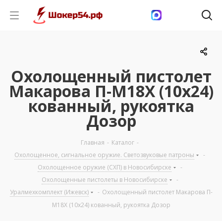
Охолощенный пистолет
Макарова П-М18Х (10х24)
кованный, рукоятка
Дозор
Главная
-
Каталог
-
Охолощенное, сигнальное оружие. Светозвуковые патроны
-
Охолощенное оружие (СХП) в Новосибирске
-
Охолощенные пистолеты в Новосибирске
-
Уралмехкомплект (Ижевск)
-
Охолощенный пистолет Макарова П-
М18Х (10х24) кованный, рукоятка Дозор