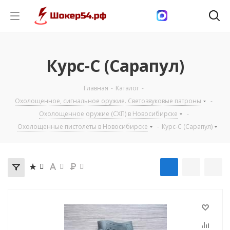
Курс-С (Сарапул)
Главная
-
Каталог
-
Охолощенное, сигнальное оружие. Светозвуковые патроны
-
Охолощенное оружие (СХП) в Новосибирске
-
Охолощенные пистолеты в Новосибирске
-
Курс-С (Сарапул)