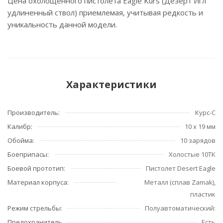
Цена охолощенного пистолета Eagle Kurs (Дезерт Игл
удлиненный ствол) приемлемая, учитывая редкость и
уникальность данной модели.
Характеристики
Производитель:
Курс-С
Калибр:
10 х 19 мм
Обойма:
10 зарядов
Боеприпасы:
Холостые 10ТК
Боевой прототип:
Пистолет Desert Eagle
Материал корпуса:
Металл (сплав Zamak),
пластик
Режим стрельбы:
Полуавтоматический:
Предохранитель
Есть