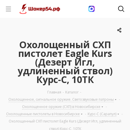
Охолощенный СХП
пистолет Eagle Kurs
(Дезерт Игл,
удлиненный ствол)
Курс-С, 10ТК
Главная
-
Каталог
-
Охолощенное, сигнальное оружие. Светозвуковые патроны
-
Охолощенное оружие (СХП) в Новосибирске
-
Охолощенные пистолеты в Новосибирске
-
Курс-С (Сарапул)
-
Охолощенный СХП пистолет Eagle Kurs (Дезерт Игл, удлиненный
ствол) Курс-С, 10ТК