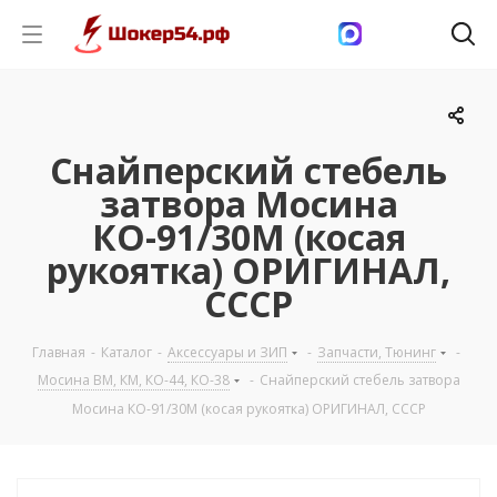
Снайперский стебель
затвора Мосина
КО-91/30М (косая
рукоятка) ОРИГИНАЛ,
СССР
Главная
-
Каталог
-
Аксессуары и ЗИП
-
Запчасти, Тюнинг
-
Мосина ВМ, КМ, КО-44, КО-38
-
Снайперский стебель затвора
Мосина КО-91/30М (косая рукоятка) ОРИГИНАЛ, СССР