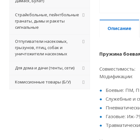
Дамаск, Булат)
Страйкбольные, пейнтбольные
гранаты, дымы и ракеты
сигнальные
Описание
Отпугиватели насекомых,
грызунов, птиц, собак и
Пружина боевая
уничтожители насекомых
Для дома и дачи (тенты, сети)
Совместимость:
Модификации:
Комиссионные товары (Б/У)
Боевые: ПМ, П
Служебные и сп
Пневматически
Газовые: Иж-7
Травматически