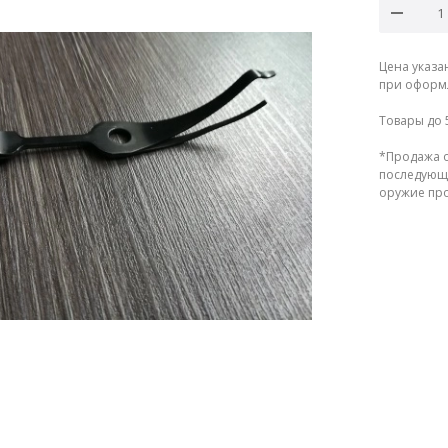
Цена указа
при оформл
Товары до 
*Продажа о
последующе
оружие прод