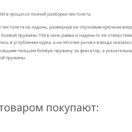
М в процессе полной разборки пистолета.
пистолета на ладонь, развернув ее спусковым крючком впере
 боевой пружины ПМ в окно рамки и наденьте ее отверстием
ось в углублении курка, а на пяточке рычага взвода оказалос
льшим пальцем боевую пружину за фиксатор, а указательны
ой пружины.
 товаром покупают: