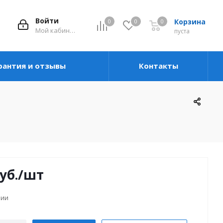
Войти
Корзина
0
0
0
Мой кабинет
пуста
рантия и отзывы
Контакты
уб.
/шт
чии