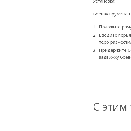
Установка:
Боевая пружина П
Положите раму 
Введите перья
перо разместил
Придержите бо
задвижку боев
С этим