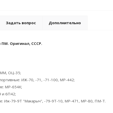
Задать вопрос
Дополнительно
 ПМ. Оригинал, СССР.
ММ, ОЦ-35;
ортивные: ИЖ-70, -71, -71-100, МР-442;
е: МР-654К;
9 и 6П42;
е: Иж-79-9Т "Макарыч", -79-9Т-10, МР-471, МР-80, ПМ-Т.