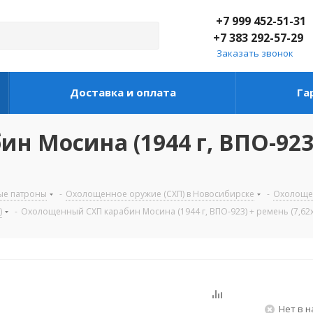
+7 999 452-51-31
+7 383 292-57-29
Заказать звонок
Доставка и оплата
Га
 Мосина (1944 г, ВПО-923
ые патроны
-
Охолощенное оружие (СХП) в Новосибирске
-
Охолощен
)
-
Охолощенный СХП карабин Мосина (1944 г, ВПО-923) + ремень (7,62x
Нет в 