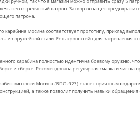
дки ручной, так что в магазин можно отправить сразу 5 патр
лечь неотстрелянный патрон. Затвор оснащен предохраните
ющего патрона.
о карабина Мосина соответствует прототипу, приклад выпо
л – из оружейной стали. Есть кронштейн для закрепления ш
енного карабина полностью идентична боевому оружию, чт
борке и сборке. Рекомендована регулярная смазка и чистка о
абин винтовки Мосина (ВПО-923) станет приятным подарком 
онструкцией, а также позволит получить навыки обращения