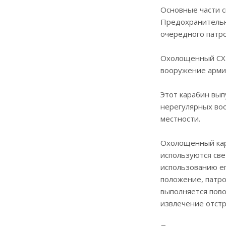
Основные части с
Предохранительн
очередного патр
Охолощенный СХП
вооружение армии
Этот карабин вып
нерегулярных воо
местности.
Охолощенный кара
используются св
использованию ег
положение, патро
выполняется пово
извлечение отстр