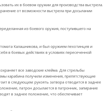
зовать их в боевом оружии для производства выстрела.
хранение от возможности выстрела при досылании
еределанная из боевого оружия, поступившего на
втомата Калашникова, и был оружием пехотинцев и
ебя в боевых действиях в условиях пересеченной
охраняет все заводские клейма. Для стрельбы
змы карабина получили изменения, препятствующие
тоит в следующем: рукоять затвора отводится в заднее
положение, патрон досылается в патронник, запирание
тводят в заднее положение, что обеспечивает