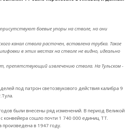
а присутствуют боевые упоры на стволе, но они
кого канал ствола расточен, вставлена трубка. Такое
лифовки в этих местах на стволе не видно, идеально
фт, препятствующий извлечению ствола. На Тульском -
делей под патрон светозвукового действия калибра 9
.Тула.
 годов были внесены ряд изменений. В период Великой
с конвейера сошло почти 1 740 000 единиц ТТ.
 произведена в 1947 году.