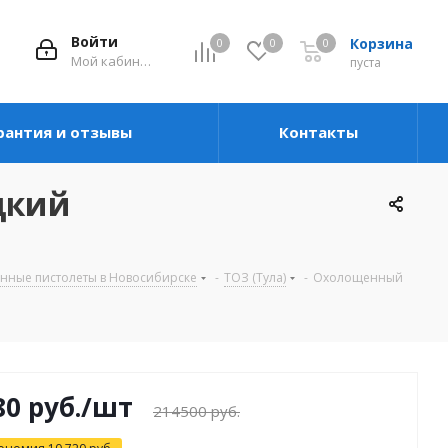
Войти
Корзина
0
0
0
Мой кабинет
пуста
рантия и отзывы
Контакты
дкий
ные пистолеты в Новосибирске
-
ТОЗ (Тула)
-
Охолощенный
0 руб.
/шт
214500 руб.