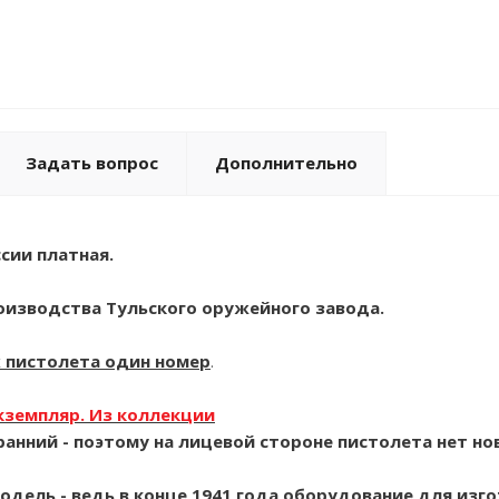
Задать вопрос
Дополнительно
сии платная.
роизводства Тульского оружейного завода.
х пистолета один номер
.
кземпляр.
Из коллекции
анний - поэтому на лицевой стороне пистолета нет новы
одель - ведь в конце 1941 года оборудование для изго