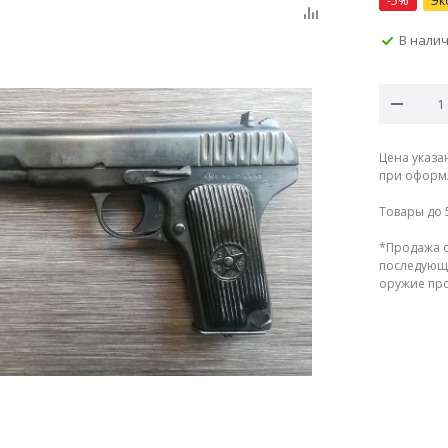
-
5
%
Эк
В нали
Цена указа
при оформл
Товары до 
*Продажа о
последующе
оружие прод