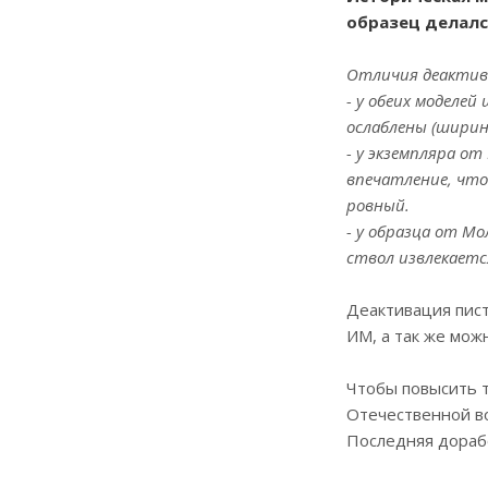
образец делался
Отличия деактива
- у
обеих
моделей ш
ослаблены (ширин
- у экземпляра о
впечатление, что
ровный.
- у образца от М
ствол извлекаетс
Деактивация пист
ИМ, а так же мож
Чтобы повысить т
Отечественной во
Последняя дорабо