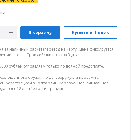
ономия
10 720
руб.
чии
В корзину
Купить в 1 клик
на за наличный расчёт (перевод на карту). Цена фиксируется
ении заказа. Срок действия заказа 3 дня.
5000 рублей отправляем только по полной предоплате.
холощенного оружия по договору купли продажи с
й регистрацией в Росгвардии. Аэрозольное, сигнальное
ается с 18 лет (без регистрации).