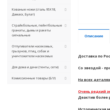
Кованые ножи (сталь 95Х18,
Дамаск, Булат)
Страйкбольные, пейнтбольные
гранаты, дымы и ракеты
сигнальные
Описание
Отпугиватели насекомых,
грызунов, птиц, собак и
Доставка по Рос
уничтожители насекомых
Для дома и дачи (тенты, сети)
Со звездой - п
Комиссионные товары (Б/У)
На всех деталя
Очень редкий э
Деактив более р
Историческая м