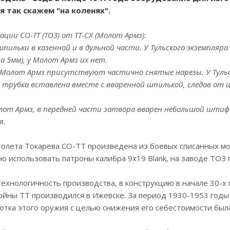
 так скажем "на коленях".
ции СО-ТТ (ТОЗ) от ТТ-СХ (Молот Армз):
пильки в казенной и в дульной части. У Тульского экземпляр
а 5мм), у Молот Армз их нет.
т Молот Армз присутствуют частично снятые нарезы. У Тульс
 трубка вставлена вместе с вваренной шпилькой, следов от ш
олот Армз, в передней части затвора вварен небольшой шти
я.
олета Токарева СО-ТТ произведена из боевых списанных мо
но использовать патроны калибра 9x19 Blank, на заводе ТОЗ г
ехнологичность производства, в конструкцию в начале 30-х
йны ТТ производился в Ижевске. За период 1930-1953 годы 
тка этого оружия с целью снижения его себестоимости была