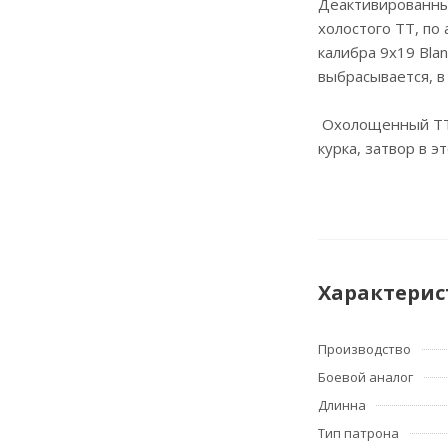
Деактивированный
холостого ТТ, по
калибра 9x19 Bla
выбрасывается, в
Охолощенный ТТ 
курка, затвор в 
Характерис
Производство
Боевой аналог
Длинна
Тип патрона