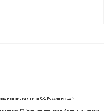
х надписей ( типа СХ, Россия и т.д )
товления ТТ было перенесено в Ижевск, и данный