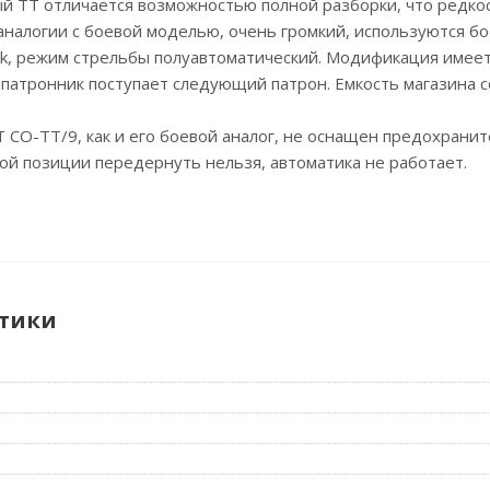
 ТТ отличается возможностью полной разборки, что редкос
 аналогии с боевой моделью, очень громкий, используются б
nk, режим стрельбы полуавтоматический. Модификация имеет
 патронник поступает следующий патрон. Емкость магазина с
СО-ТТ/9, как и его боевой аналог, не оснащен предохрани
этой позиции передернуть нельзя, автоматика не работает.
тики