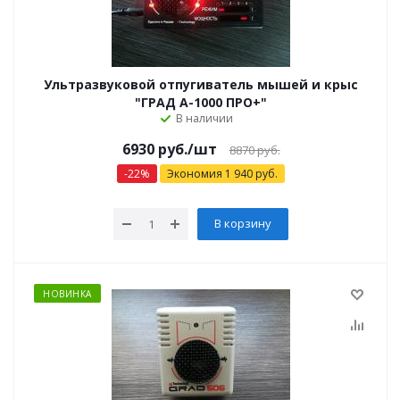
Ультразвуковой отпугиватель мышей и крыс
"ГРАД А-1000 ПРО+"
В наличии
6930 руб.
/шт
8870 руб.
-
22
%
Экономия
1 940
руб.
В корзину
НОВИНКА