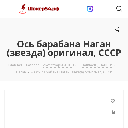
Ось барабана Наган
(звезда) оригинал, СССР
Главная
-
Каталог
-
Аксессуары и ЗИП
-
Запчасти, Тюнинг
-
Наган
-
Ось барабана Наган (звезда) оригинал, СССР