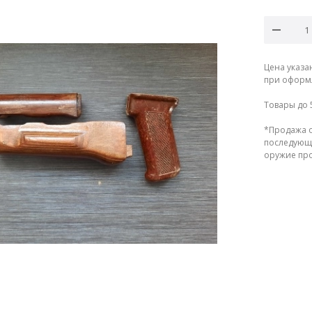
Цена указа
при оформл
Товары до 
*Продажа о
последующе
оружие прод