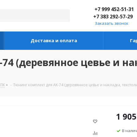
+7 999 452-51-31
+7 383 292-57-29
Заказать звонок
Доставка и оплата
Га
74 (деревянное цевье и на
РПК
-
Тюнинг комплект для АК-74 (деревянное цевье и накладка, текстол
1 905
В нали