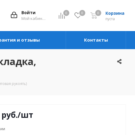
Войти
Корзина
0
0
0
Мой кабинет
пуста
рантия и отзывы
Контакты
кладка,
итовая рукоять)
руб.
/шт
чии