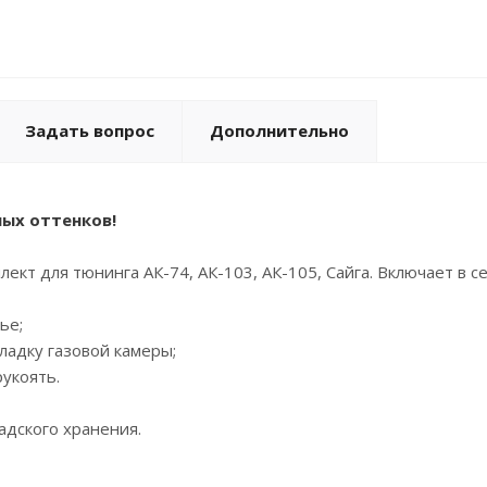
Задать вопрос
Дополнительно
ных оттенков!
ект для тюнинга АК-74, АК-103, АК-105, Сайга. Включает в се
ье;
ладку газовой камеры;
рукоять.
адского хранения.