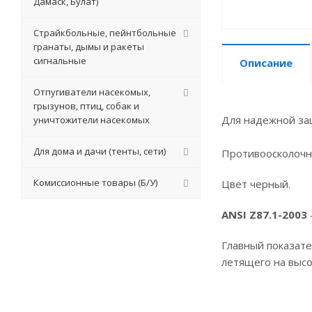
Дамаск, Булат)
Страйкбольные, пейнтбольные
гранаты, дымы и ракеты
сигнальные
Описание
Отпугиватели насекомых,
грызунов, птиц, собак и
Для надежной защ
уничтожители насекомых
Для дома и дачи (тенты, сети)
Противоосколочн
Комиссионные товары (Б/У)
Цвет черный.
ANSI Z87.1-2003
Главный показате
летящего на высо