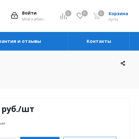
Войти
Корзина
0
0
0
Мой кабинет
пуста
рантия и отзывы
Контакты
руб.
/шт
чии