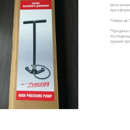
Цена указа
при оформл
Товары до 
*Продажа о
последующе
оружие прод