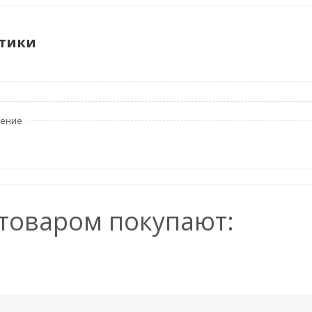
тики
ление
 товаром покупают: