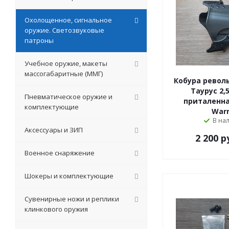
Охолощенное, сигнальное
оружие. Светозвуковые
патроны
Учебное оружие, макеты
массогабаритные (ММГ)
Кобура револь
Таурус 2,
Пневматическое оружие и
приталенная
комплектующие
Warr
В на
Аксессуары и ЗИП
2 200
р
Военное снаряжение
Шокеры и комплектующие
Сувенирные ножи и реплики
клинкового оружия