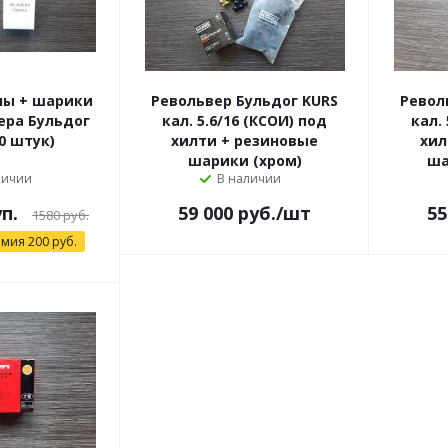
ны + шарики
Револьвер Бульдог KURS
Револ
ера Бульдог
кал. 5.6/16 (КСОИ) под
кал.
0 штук)
хилти + резиновые
хил
шарики (хром)
ша
личии
В наличии
уп.
59 000
руб.
/шт
55
1580 руб.
омия
200
руб.