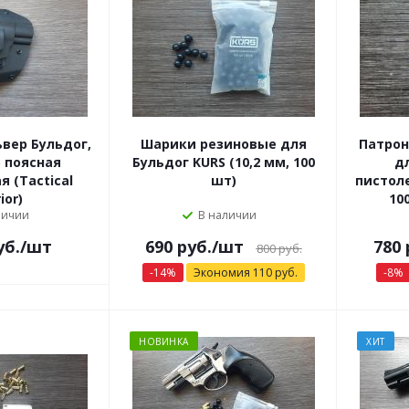
вер Бульдог,
Шарики резиновые для
Патроны
5 поясная
Бульдог KURS (10,2 мм, 100
д
 (Tactical
шт)
пистоле
ior)
10
личии
В наличии
уб.
/шт
690
руб.
/шт
780
800
руб.
-
14
%
Экономия
110
руб.
-
8
%
НОВИНКА
ХИТ