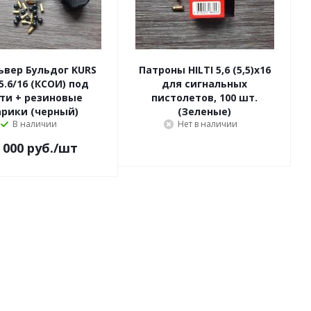
ьвер Бульдог KURS
Патроны HILTI 5,6 (5,5)x16
 5.6/16 (КСОИ) под
для сигнальных
ти + резиновые
пистолетов, 100 шт.
рики (черный)
(Зеленые)
В наличии
Нет в наличии
 000
руб.
/шт