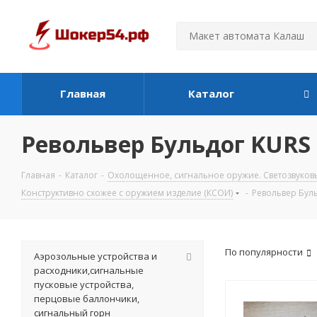
Главная
Каталог
Револьвер Бульдог KURS
Главная
-
Каталог
-
Охолощенное, сигнальное оружие. Светозвуков
Конструктивно схожее с оружием изделие (КСОИ)
-
Револьвер Бул
По популярности
Аэрозольные устройства и
расходники,сигнальные
пусковые устройства,
перцовые баллончики,
сигнальный горн