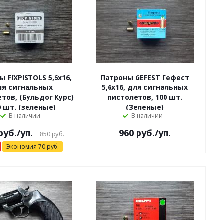
 FIXPISTOLS 5,6x16,
Патроны GEFEST Гефест
ля сигнальных
5,6x16, для сигнальных
тов, (Бульдог Курс)
пистолетов, 100 шт.
0 шт. (зеленые)
(Зеленые)
В наличии
В наличии
руб.
/уп.
960
руб.
/уп.
850
руб.
Экономия
70
руб.