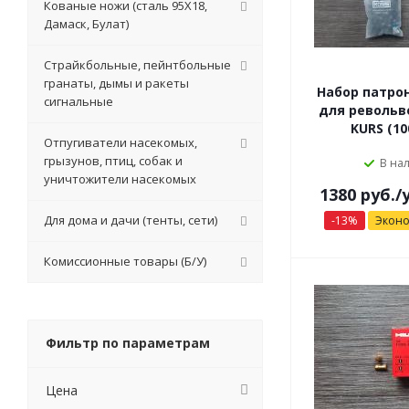
Кованые ножи (сталь 95Х18,
Дамаск, Булат)
Страйкбольные, пейнтбольные
гранаты, дымы и ракеты
Набор патро
сигнальные
для револьв
KURS (10
Отпугиватели насекомых,
грызунов, птиц, собак и
В на
уничтожители насекомых
1380 руб.
/
Для дома и дачи (тенты, сети)
-
13
%
Экон
Комиссионные товары (Б/У)
Фильтр по параметрам
Цена