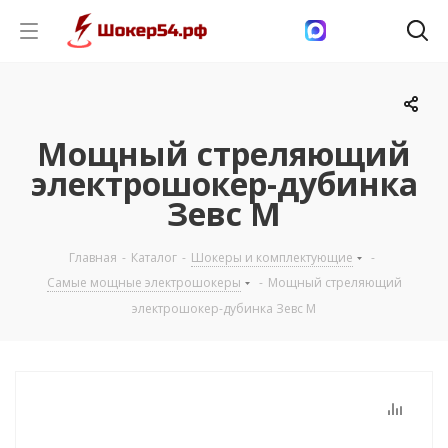
Мощный стреляющий
электрошокер-дубинка
Зевс M
Главная
-
Каталог
-
Шокеры и комплектующие
-
Самые мощные электрошокеры
-
Мощный стреляющий
электрошокер-дубинка Зевс M