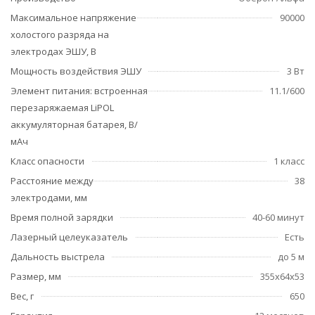
Максимальное напряжение
90000
холостого разряда на
электродах ЭШУ, В
Мощность воздействия ЭШУ
3 Вт
Элемент питания: встроенная
11.1/600
перезаряжаемая LiPOL
аккумуляторная батарея, В/
мАч
Класс опасности
1 класс
Расстояние между
38
электродами, мм
Время полной зарядки
40-60 минут
Лазерный целеуказатель
Есть
Дальность выстрела
до 5 м
Размер, мм
355х64х53
Вес, г
650