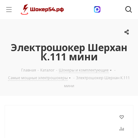
Электрошокер Шерхан
К.111 мини
Главная
-
Каталог
-
Шокеры и комплектующие
-
Самые мощные электрошокеры
-
Электрошокер Шерхан К.111
мини