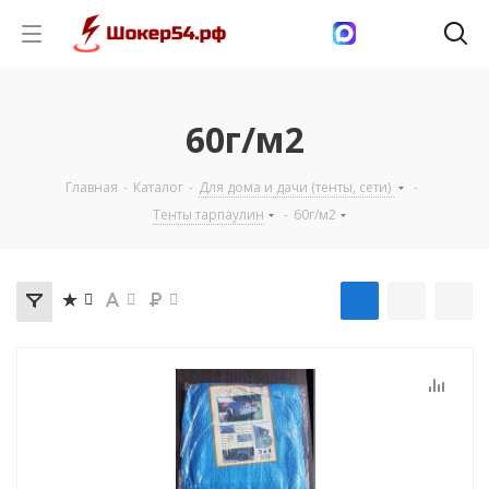
60г/м2
Главная
-
Каталог
-
Для дома и дачи (тенты, сети)
-
Тенты тарпаулин
-
60г/м2