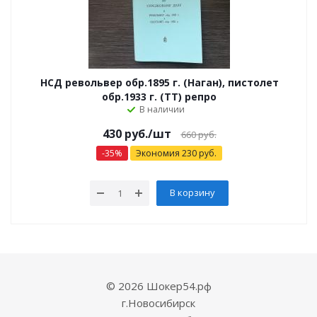
НСД револьвер обр.1895 г. (Наган), пистолет
обр.1933 г. (ТТ) репро
В наличии
430
руб.
/шт
660
руб.
-
35
%
Экономия
230
руб.
В корзину
© 2026 Шокер54.рф
г.Новосибирск