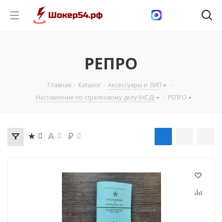
РЕПРО
Главная
-
Каталог
-
Аксессуары и ЗИП
-
Наставление по стрелковому делу (НСД)
-
РЕПРО