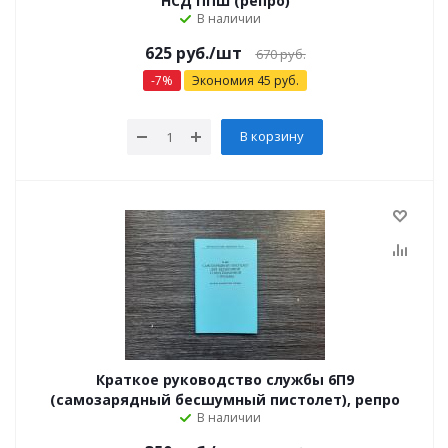
НСД ППШ (репро)
В наличии
625
руб.
/шт
670
руб.
-
7
%
Экономия
45
руб.
В корзину
Краткое руководство службы 6П9
(самозарядный бесшумный пистолет), репро
В наличии