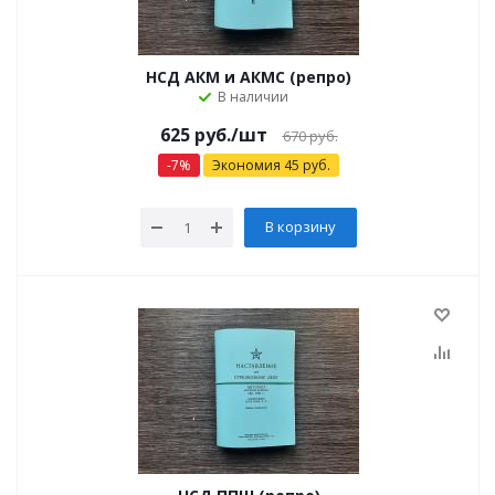
НСД АКМ и АКМС (репро)
В наличии
625
руб.
/шт
670
руб.
-
7
%
Экономия
45
руб.
В корзину