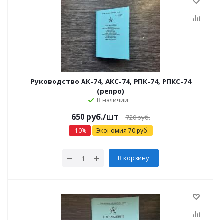
Руководство АК-74, АКС-74, РПК-74, РПКС-74
(репро)
В наличии
650
руб.
/шт
720
руб.
-
10
%
Экономия
70
руб.
В корзину