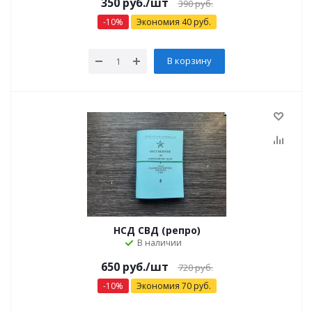
350
руб.
/шт
390
руб.
-
10
%
Экономия
40
руб.
В корзину
НСД СВД (репро)
В наличии
650
руб.
/шт
720
руб.
-
10
%
Экономия
70
руб.